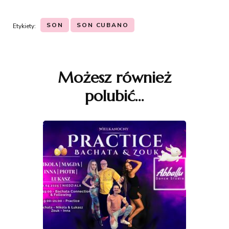
SON
SON CUBANO
Etykiety:
Nawigacja
wpisu
Możesz również
polubić…