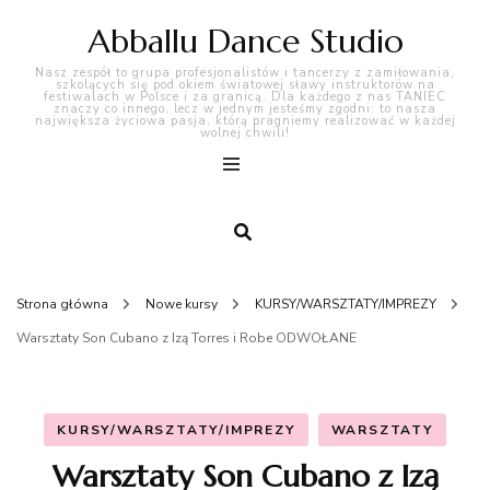
Abballu Dance Studio
Nasz zespół to grupa profesjonalistów i tancerzy z zamiłowania,
szkolących się pod okiem światowej sławy instruktorów na
festiwalach w Polsce i za granicą. Dla każdego z nas TANIEC
znaczy co innego, lecz w jednym jesteśmy zgodni: to nasza
największa życiowa pasja, którą pragniemy realizować w każdej
wolnej chwili!
Strona główna
Nowe kursy
KURSY/WARSZTATY/IMPREZY
Warsztaty Son Cubano z Izą Torres i Robe ODWOŁANE
KURSY/WARSZTATY/IMPREZY
WARSZTATY
Warsztaty Son Cubano z Izą