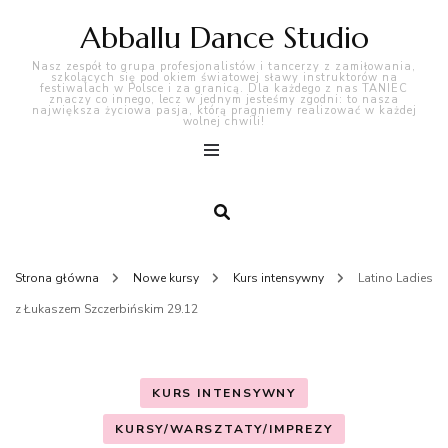
Abballu Dance Studio
Nasz zespół to grupa profesjonalistów i tancerzy z zamiłowania,
szkolących się pod okiem światowej sławy instruktorów na
festiwalach w Polsce i za granicą. Dla każdego z nas TANIEC
znaczy co innego, lecz w jednym jesteśmy zgodni: to nasza
największa życiowa pasja, którą pragniemy realizować w każdej
wolnej chwili!
Strona główna
Nowe kursy
Kurs intensywny
Latino Ladies
z Łukaszem Szczerbińskim 29.12
KURS INTENSYWNY
KURSY/WARSZTATY/IMPREZY