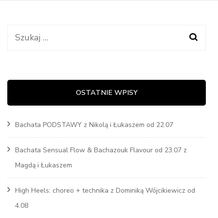
Szukaj:
OSTATNIE WPISY
Bachata PODSTAWY z Nikolą i Łukaszem od 22.07
Bachata Sensual Flow & Bachazouk Flavour od 23.07 z
Magdą i Łukaszem
High Heels: choreo + technika z Dominiką Wójcikiewicz od
4.08