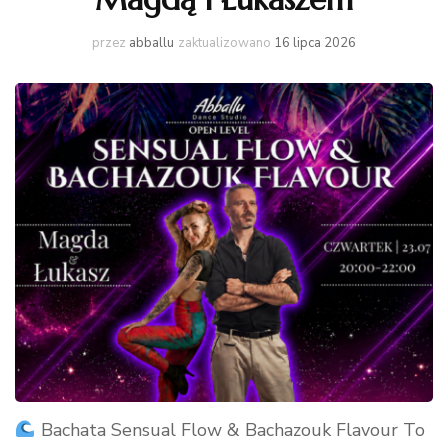
przez
abballu
zaktualizowano
16 lipca 2026
Bachata Sensual Flow & Bachazouk Flavour To