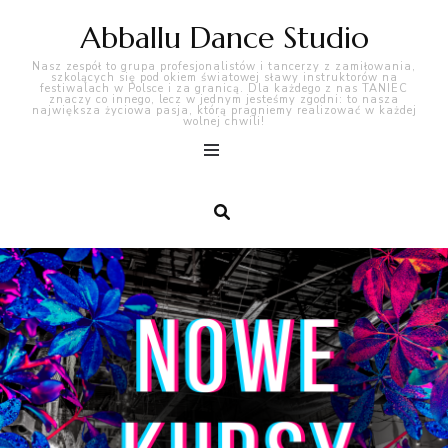
Abballu Dance Studio
Nasz zespół to grupa profesjonalistów i tancerzy z zamiłowania,
szkolących się pod okiem światowej sławy instruktorów na
festiwalach w Polsce i za granicą. Dla każdego z nas TANIEC
znaczy co innego, lecz w jednym jesteśmy zgodni: to nasza
największa życiowa pasja, którą pragniemy realizować w każdej
wolnej chwili!