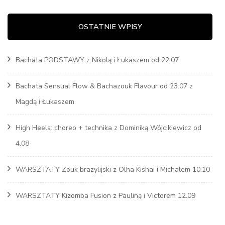
OSTATNIE WPISY
Bachata PODSTAWY z Nikolą i Łukaszem od 22.07
Bachata Sensual Flow & Bachazouk Flavour od 23.07 z
Magdą i Łukaszem
High Heels: choreo + technika z Dominiką Wójcikiewicz od
4.08
WARSZTATY Zouk brazylijski z Olha Kishai i Michałem 10.10
WARSZTATY Kizomba Fusion z Pauliną i Victorem 12.09