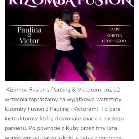
Kizomba Fusion z Pauliną & Victorem Już 12
września zapraszamy na wyjątkowe warsztaty
Kizomby Fusion z Pauliną i Victorem! To para
instruktorów, którą doskonale znacie z naszego
parkietu. Po powrocie z Kuby przez trzy lata
współtworzyli naszą szkołę, a teraz z ogromną