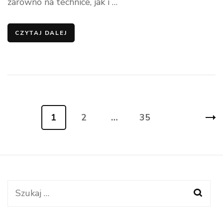
zarówno na technice, jak i …
CZYTAJ DALEJ
Stronicowanie
1
2
…
35
Strona
Strona
Strona
wpisów
Szukaj: