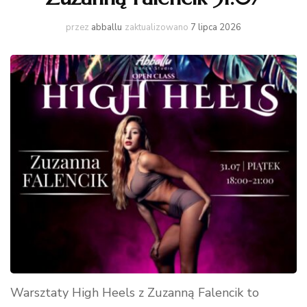
przez
abballu
zaktualizowano
7 lipca 2026
Warsztaty High Heels z Zuzanną Falencik to