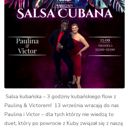
Salsa kubańska – 3 godziny kubańskiego flow z
Pauliną & Victorem! 13 września wracają do nas
Paulina i Victor – dla tych którzy nie wiedzą to
duet, który po powrocie z Kuby związał się z naszą