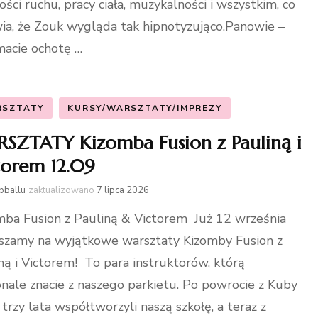
ości ruchu, pracy ciała, muzykalności i wszystkim, co
ia, że Zouk wygląda tak hipnotyzująco.Panowie –
 macie ochotę …
RSZTATY
KURSY/WARSZTATY/IMPREZY
SZTATY Kizomba Fusion z Pauliną i
torem 12.09
bballu
zaktualizowano
7 lipca 2026
ba Fusion z Pauliną & Victorem Już 12 września
szamy na wyjątkowe warsztaty Kizomby Fusion z
ną i Victorem! To para instruktorów, którą
nale znacie z naszego parkietu. Po powrocie z Kuby
 trzy lata współtworzyli naszą szkołę, a teraz z