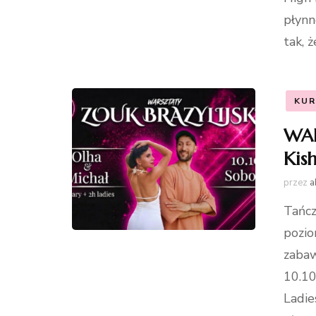
płynno
tak, 
KUR
WAR
Kis
przez
a
Tańcz
pozio
zabaw
10.10
Ladie