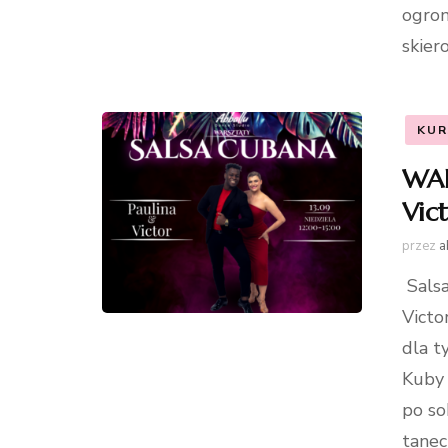
ogrom
skier
KUR
WAR
Vic
przez
a
Salsa
Victo
dla t
Kuby 
po so
tanec