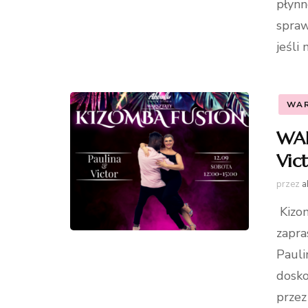
płynn
spraw
jeśli
WA
WAR
Vic
przez
a
Kizom
zapra
Pauli
dosko
przez