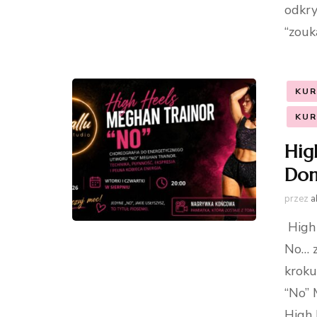
odkry
“zouk
KUR
KUR
Hig
Dom
przez
a
High 
No… z
kroku
“No” 
High 