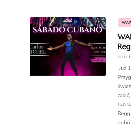
WA
WAR
Reg
przez
a
Już 1
Przyg
świet
zajęć
lub w
Regga
dobre