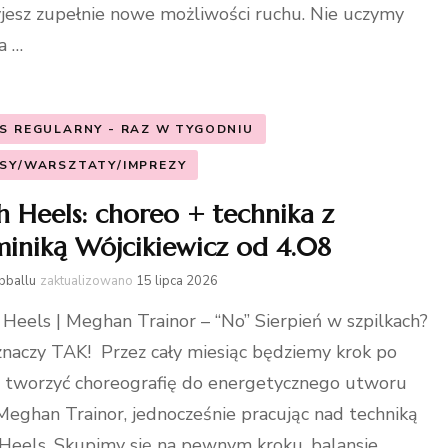
jesz zupełnie nowe możliwości ruchu. Nie uczymy
a …
S REGULARNY - RAZ W TYGODNIU
SY/WARSZTATY/IMPREZY
h Heels: choreo + technika z
iniką Wójcikiewicz od 4.08
bballu
zaktualizowano
15 lipca 2026
Heels | Meghan Trainor – “No” Sierpień w szpilkach?
naczy TAK! Przez cały miesiąc będziemy krok po
 tworzyć choreografię do energetycznego utworu
Meghan Trainor, jednocześnie pracując nad techniką
Heels. Skupimy się na pewnym kroku, balansie,