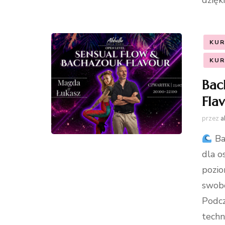
dzięk
KUR
KUR
Bac
Fla
przez
a
Ba
dla o
pozio
swobo
Podcz
techn