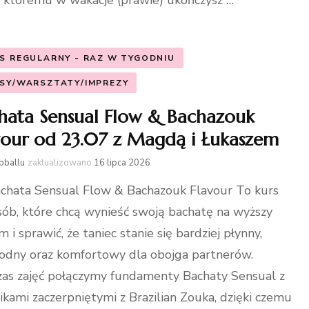
i któremu w wakacje (prawie) ukończysz …
S REGULARNY - RAZ W TYGODNIU
SY/WARSZTATY/IMPREZY
hata Sensual Flow & Bachazouk
vour od 23.07 z Magdą i Łukaszem
bballu
zaktualizowano
16 lipca 2026
chata Sensual Flow & Bachazouk Flavour To kurs
sób, które chcą wynieść swoją bachatę na wyższy
m i sprawić, że taniec stanie się bardziej płynny,
dny oraz komfortowy dla obojga partnerów.
as zajęć połączymy fundamenty Bachaty Sensual z
ikami zaczerpniętymi z Brazilian Zouka, dzięki czemu