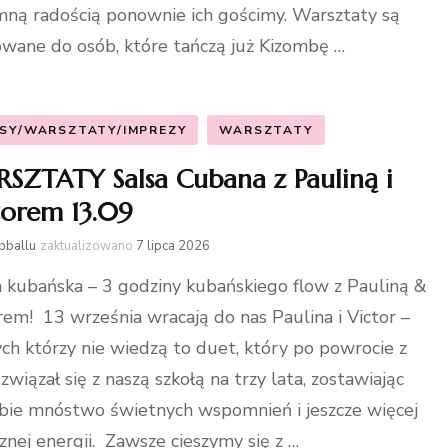
ną radością ponownie ich gościmy. Warsztaty są
owane do osób, które tańczą już Kizombę …
SY/WARSZTATY/IMPREZY
WARSZTATY
SZTATY Salsa Cubana z Pauliną i
torem 13.09
bballu
zaktualizowano
7 lipca 2026
 kubańska – 3 godziny kubańskiego flow z Pauliną &
rem! 13 września wracają do nas Paulina i Victor –
ych którzy nie wiedzą to duet, który po powrocie z
związał się z naszą szkołą na trzy lata, zostawiając
bie mnóstwo świetnych wspomnień i jeszcze więcej
znej energii. Zawsze cieszymy się z …