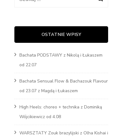
Marcin
s
OSTATNIE WPISY
Bachata PODSTAWY z Nikolą i Łukaszem
od 22.07
Bachata Sensual Flow & Bachazouk Flavour
od 23.07 z Magdą i Łukaszem
High Heels: choreo + technika z Dominiką
Wójcikiewicz od 4.08
WARSZTATY Zouk brazylijski z Olha Kishai i