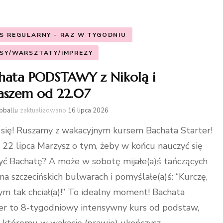
Latino
S REGULARNY - RAZ W TYGODNIU
High heel
SY/WARSZTATY/IMPREZY
hata PODSTAWY z Nikolą i
aszem od 22.07
bballu
zaktualizowano
16 lipca 2026
 się! Ruszamy z wakacyjnym kursem Bachata Starter!
: 22 lipca Marzysz o tym, żeby w końcu nauczyć się
yć Bachatę? A może w sobotę mijałe(a)ś tańczących
 na szczecińskich bulwarach i pomyślałe(a)ś: “Kurczę,
ym tak chciał(a)!” To idealny moment! Bachata
er to 8-tygodniowy intensywny kurs od podstaw,