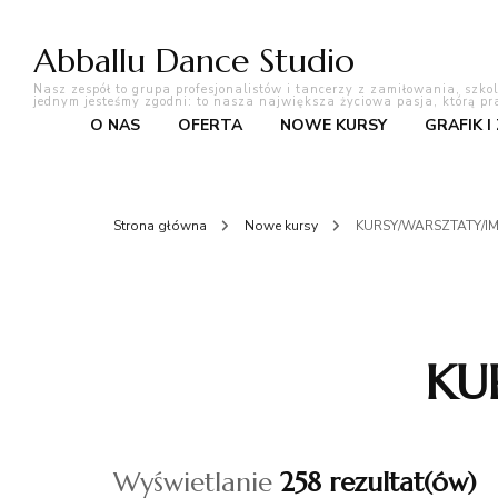
Abballu Dance Studio
Nasz zespół to grupa profesjonalistów i tancerzy z zamiłowania, szko
jednym jesteśmy zgodni: to nasza największa życiowa pasja, którą pr
O NAS
OFERTA
NOWE KURSY
GRAFIK I
Strona główna
Nowe kursy
KURSY/WARSZTATY/I
KU
Wyświetlanie
258 rezultat(ów)