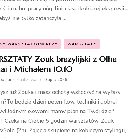
ści ruchu, pracy nóg, linii ciała i kobiecej ekspresji –
żebyś nie tylko zatańczyła …
SY/WARSZTATY/IMPREZY
WARSZTATY
SZTATY Zouk brazylijski z Olha
hai i Michałem 10.10
bballu
zaktualizowano
10 lipca 2026
ysz już Zouka i masz ochotę wskoczyć na wyższy
m?To będzie dzień pełen flow, techniki i dobrej
y! Jednym słowem: mamy plan na Twój dzień
! Czeka na Ciebie 5 godzin warsztatów: Zouk
s/Solo (2h) Zajęcia skupione na kobiecym stylingu,