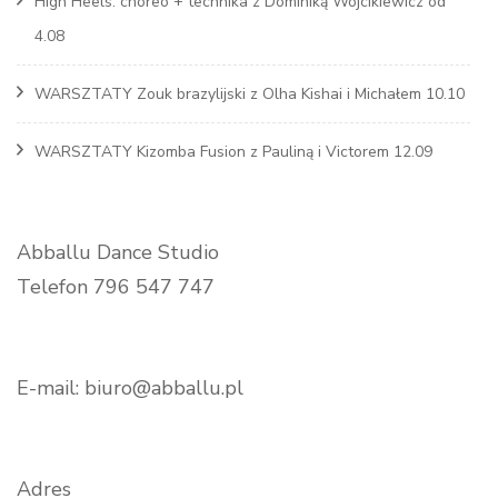
High Heels: choreo + technika z Dominiką Wójcikiewicz od
4.08
WARSZTATY Zouk brazylijski z Olha Kishai i Michałem 10.10
WARSZTATY Kizomba Fusion z Pauliną i Victorem 12.09
Abballu Dance Studio
Telefon 796 547 747
E-mail: biuro@abballu.pl
Adres