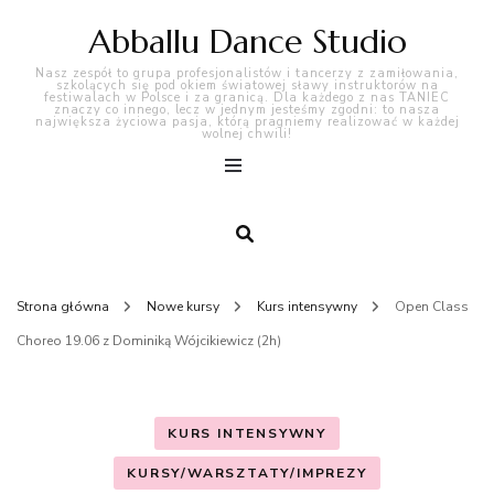
Abballu Dance Studio
Nasz zespół to grupa profesjonalistów i tancerzy z zamiłowania,
szkolących się pod okiem światowej sławy instruktorów na
festiwalach w Polsce i za granicą. Dla każdego z nas TANIEC
znaczy co innego, lecz w jednym jesteśmy zgodni: to nasza
największa życiowa pasja, którą pragniemy realizować w każdej
wolnej chwili!
Strona główna
Nowe kursy
Kurs intensywny
Open Class
Choreo 19.06 z Dominiką Wójcikiewicz (2h)
KURS INTENSYWNY
KURSY/WARSZTATY/IMPREZY