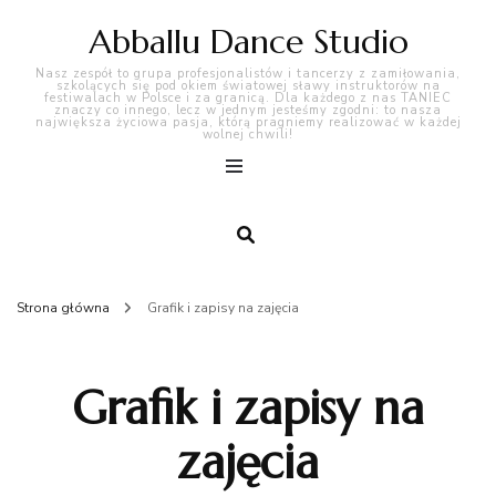
Abballu Dance Studio
Nasz zespół to grupa profesjonalistów i tancerzy z zamiłowania,
szkolących się pod okiem światowej sławy instruktorów na
festiwalach w Polsce i za granicą. Dla każdego z nas TANIEC
znaczy co innego, lecz w jednym jesteśmy zgodni: to nasza
największa życiowa pasja, którą pragniemy realizować w każdej
wolnej chwili!
Strona główna
Grafik i zapisy na zajęcia
Grafik i zapisy na
zajęcia