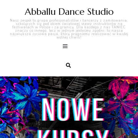
Abballu Dance Studio
Nasz zespół to grupa profesjonalistów i tancerzy z zamiłowania,
szkolących się pod okiem światowej sławy instruktorów na
festiwalach w Polsce i za granicą. Dla każdego z nas TANIEC
znaczy co innego, lecz w jednym jesteśmy zgodni: to nasza
największa życiowa pasja, którą pragniemy realizować w każdej
wolnej chwili!