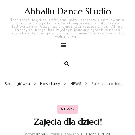
Abballu Dance Studio
Nasz zespół to grupa profesjonalistów i tancerzy z zamiłowania,
szkolących się pod okiem światowej sławy instruktorów na
festiwalach w Polsce i za granicą. Dla każdego z nas TANIEC
znaczy co innego, lecz w jednym jesteśmy zgodni: to nasza
największa życiowa pasja, którą pragniemy realizować w każdej
wolnej chwili!
Strona główna
Nowe kursy
NEWS
Zajęcia dla dzieci!
NEWS
Zajęcia dla dzieci!
przez
abballu
zaktualizowano
30 sierpnia 2024