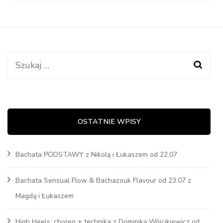
Szukaj:
OSTATNIE WPISY
Bachata PODSTAWY z Nikolą i Łukaszem od 22.07
Bachata Sensual Flow & Bachazouk Flavour od 23.07 z
Magdą i Łukaszem
High Heels: choreo + technika z Dominiką Wójcikiewicz od