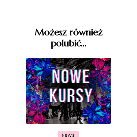
Nawigacja
wpisu
Możesz również
polubić…
NEWS