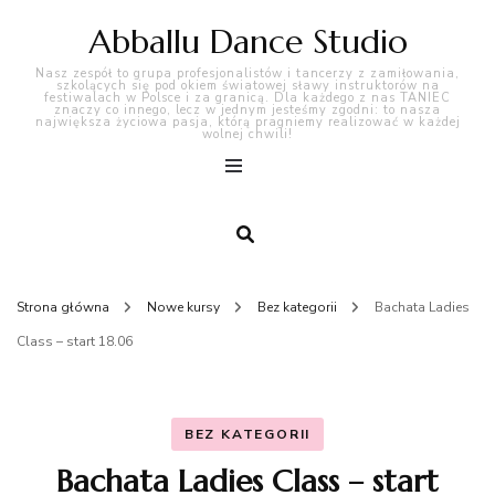
Abballu Dance Studio
Nasz zespół to grupa profesjonalistów i tancerzy z zamiłowania,
szkolących się pod okiem światowej sławy instruktorów na
festiwalach w Polsce i za granicą. Dla każdego z nas TANIEC
znaczy co innego, lecz w jednym jesteśmy zgodni: to nasza
największa życiowa pasja, którą pragniemy realizować w każdej
wolnej chwili!
Strona główna
Nowe kursy
Bez kategorii
Bachata Ladies
Class – start 18.06
BEZ KATEGORII
Bachata Ladies Class – start