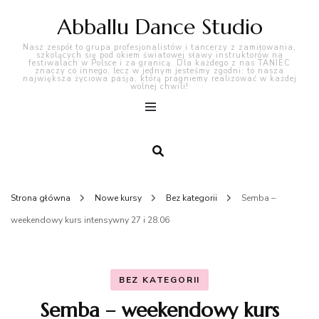
Abballu Dance Studio
Nasz zespół to grupa profesjonalistów i tancerzy z zamiłowania,
szkolących się pod okiem światowej sławy instruktorów na
festiwalach w Polsce i za granicą. Dla każdego z nas TANIEC
znaczy co innego, lecz w jednym jesteśmy zgodni: to nasza
największa życiowa pasja, którą pragniemy realizować w każdej
wolnej chwili!
Strona główna
Nowe kursy
Bez kategorii
Semba –
weekendowy kurs intensywny 27 i 28.06
BEZ KATEGORII
Semba – weekendowy kurs