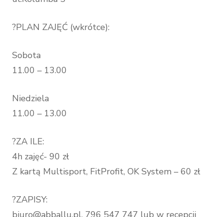
?PLAN ZAJĘĆ (wkrótce):
Sobota
11.00 – 13.00
Niedziela
11.00 – 13.00
?ZA ILE:
4h zajęć- 90 zł
Z kartą Multisport, FitProfit, OK System – 60 zł
?ZAPISY:
biuro@abballu.pl, 796 547 747 lub w recepcji