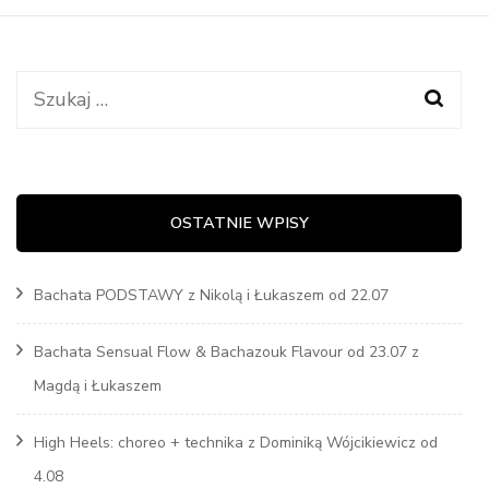
Szukaj:
OSTATNIE WPISY
Bachata PODSTAWY z Nikolą i Łukaszem od 22.07
Bachata Sensual Flow & Bachazouk Flavour od 23.07 z
Magdą i Łukaszem
High Heels: choreo + technika z Dominiką Wójcikiewicz od
4.08