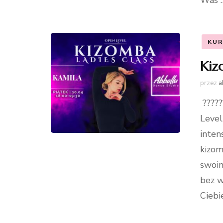
Was 
KUR
Kiz
przez
a
?????
Level
inten
kizom
swoim
bez w
Ciebi