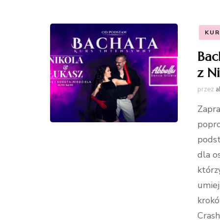
KUR
Bac
z N
przez
a
Zapra
popro
podst
dla os
którz
umiej
krokó
Crash