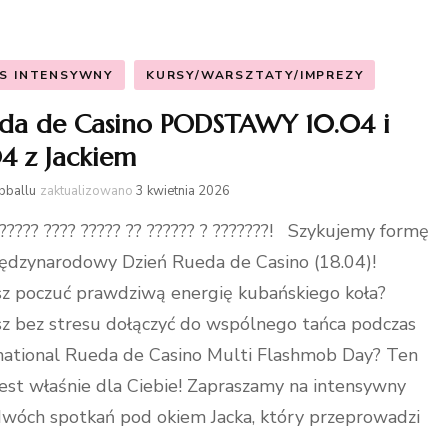
S INTENSYWNY
KURSY/WARSZTATY/IMPREZY
da de Casino PODSTAWY 10.04 i
04 z Jackiem
bballu
zaktualizowano
3 kwietnia 2026
????? ???? ????? ?? ?????? ? ???????! Szykujemy formę
ędzynarodowy Dzień Rueda de Casino (18.04)!
z poczuć prawdziwą energię kubańskiego koła?
z bez stresu dołączyć do wspólnego tańca podczas
national Rueda de Casino Multi Flashmob Day? Ten
jest właśnie dla Ciebie! Zapraszamy na intensywny
dwóch spotkań pod okiem Jacka, który przeprowadzi