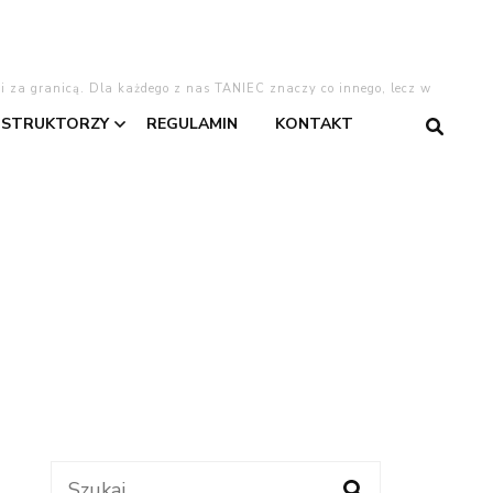
 i za granicą. Dla każdego z nas TANIEC znaczy co innego, lecz w
NSTRUKTORZY
REGULAMIN
KONTAKT
gentino
Asia
Dominika
Dominika W.
taniec
Kasia
Lajla
Szukaj:
warzyski
Oliwia