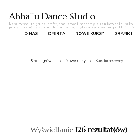
Abballu Dance Studio
Nasz zespół to grupa profesjonalistów i tancerzy z zamiłowania, szko
jednym jesteśmy zgodni: to nasza największa życiowa pasja, którą pr
O NAS
OFERTA
NOWE KURSY
GRAFIK I
Strona główna
Nowe kursy
Kurs intensywny
Wyświetlanie
126 rezultat(ów)