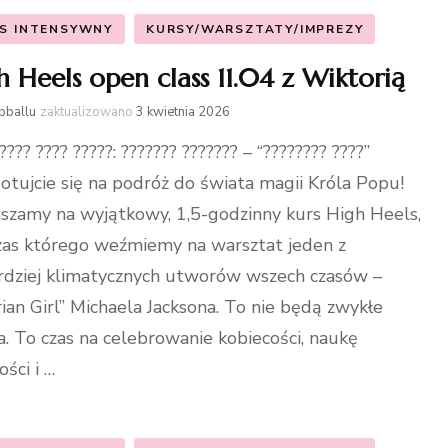
S INTENSYWNY
KURSY/WARSZTATY/IMPREZY
h Heels open class 11.04 z Wiktorią
bballu
zaktualizowano
3 kwietnia 2026
???? ???? ?????: ??????? ??????? – “???????? ????”
otujcie się na podróż do świata magii Króla Popu!
szamy na wyjątkowy, 1,5-godzinny kurs High Heels,
as którego weźmiemy na warsztat jeden z
rdziej klimatycznych utworów wszech czasów –
rian Girl” Michaela Jacksona. To nie będą zwykłe
ia. To czas na celebrowanie kobiecości, naukę
ości i …