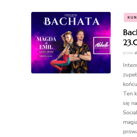
KUR
Bac
23.
przez
a
Inten
zupeł
końcu
Ten k
się n
Socia
magia
prowa