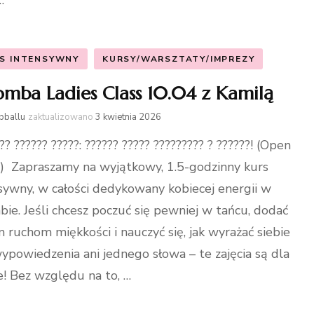
…
S INTENSYWNY
KURSY/WARSZTATY/IMPREZY
omba Ladies Class 10.04 z Kamilą
bballu
zaktualizowano
3 kwietnia 2026
?? ?????? ?????: ?????? ????? ????????? ? ??????! (Open
) Zapraszamy na wyjątkowy, 1.5-godzinny kurs
sywny, w całości dedykowany kobiecej energii w
bie. Jeśli chcesz poczuć się pewniej w tańcu, dodać
 ruchom miękkości i nauczyć się, jak wyrażać siebie
ypowiedzenia ani jednego słowa – te zajęcia są dla
e! Bez względu na to, …