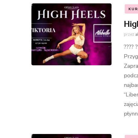
KUR
Hig
przez
a
???? ?
Przyg
Zapra
podcz
najba
“Libe
zajęc
płynn