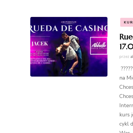
KUR
Rue
17.
przez
a
?????
na Mi
Chces
Chces
Inter
kurs 
cykl 