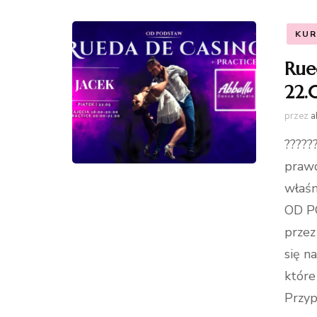
KUR
Rue
22.
przez
a
?????
prawd
właśn
OD P
przez
się n
które
Przy