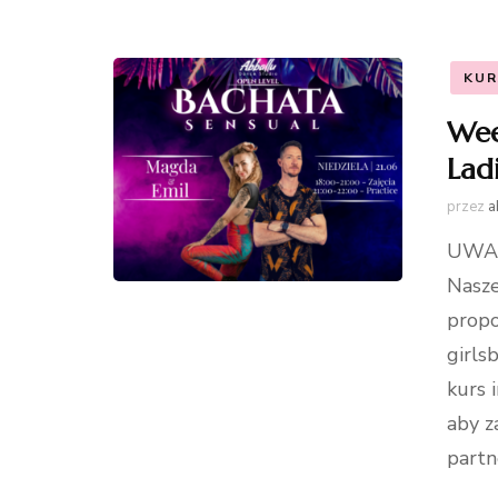
KUR
Wee
Lad
przez
a
UWAG
Nasze
propo
girls
kurs 
aby z
partn