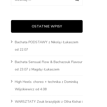
Marcin
s
OSTATNIE WPISY
Bachata PODSTAWY z Nikolą i Łukaszem
od 22.07
Bachata Sensual Flow & Bachazouk Flavour
od 23.07 z Magdą i Łukaszem
High Heels: choreo + technika z Dominiką
Wójcikiewicz od 4.08
WARSZTATY Zouk brazylijski z Olha Kishai i