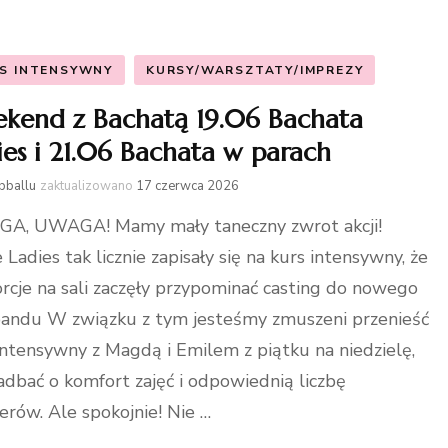
Latino
S INTENSYWNY
KURSY/WARSZTATY/IMPREZY
High heel
kend z Bachatą 19.06 Bachata
ies i 21.06 Bachata w parach
bballu
zaktualizowano
17 czerwca 2026
A, UWAGA! Mamy mały taneczny zwrot akcji!
 Ladies tak licznie zapisały się na kurs intensywny, że
rcje na sali zaczęły przypominać casting do nowego
bandu W związku z tym jesteśmy zmuszeni przenieść
intensywny z Magdą i Emilem z piątku na niedzielę,
adbać o komfort zajęć i odpowiednią liczbę
erów. Ale spokojnie! Nie …