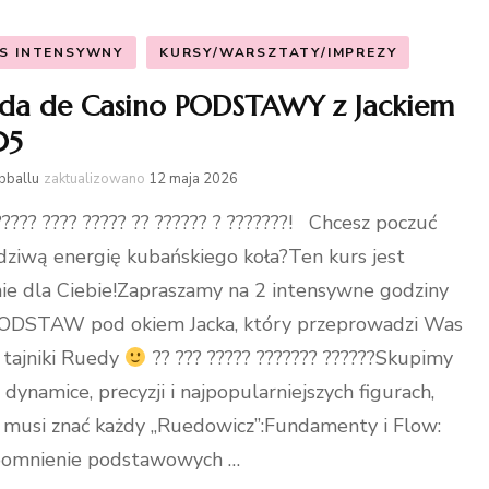
S INTENSYWNY
KURSY/WARSZTATY/IMPREZY
da de Casino PODSTAWY z Jackiem
05
bballu
zaktualizowano
12 maja 2026
????? ???? ????? ?? ?????? ? ???????! Chcesz poczuć
ziwą energię kubańskiego koła?Ten kurs jest
ie dla Ciebie!Zapraszamy na 2 intensywne godziny
ODSTAW pod okiem Jacka, który przeprowadzi Was
 tajniki Ruedy
?? ??? ????? ??????? ??????Skupimy
a dynamice, precyzji i najpopularniejszych figurach,
 musi znać każdy „Ruedowicz”:Fundamenty i Flow:
pomnienie podstawowych …