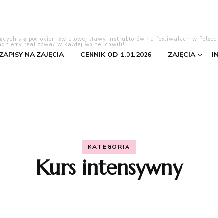
lących się pod okiem światowej sławy instruktorów na festiwalach w Polsce
agniemy realizować w każdej wolnej chwili!
 ZAPISY NA ZAJĘCIA
CENNIK OD 1.01.2026
ZAJĘCIA
I
Tango Ar
Bachata
Salsa
KATEGORIA
Kurs intensywny
Pierwszy 
Kizomba
Taniec to