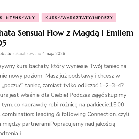
S INTENSYWNY
KURSY/WARSZTATY/IMPREZY
hata Sensual Flow z Magdą i Emilem
05
bballu
zaktualizowano
4 maja 2026
sywny kurs bachaty, który wyniesie Twój taniec na
nie nowy poziom Masz już podstawy i chcesz w
 „poczuć” taniec, zamiast tylko odliczać 1–2–3–4?
urs jest właśnie dla Ciebie! Podczas zajęć skupimy
a tym, co naprawdę robi różnicę na parkiecie:15:00
l combination: leading & following Connection, czyli
 między partneramiPopracujemy nad jakością
dzenia i …