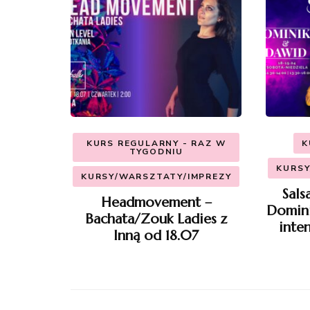
KURS REGULARNY - RAZ W
K
TYGODNIU
KURSY
KURSY/WARSZTATY/IMPREZY
Sal
Headmovement –
Domini
Bachata/Zouk Ladies z
inte
Inną od 18.07