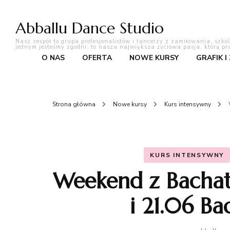
Abballu Dance Studio
Nasz zespół to grupa profesjonalistów i tancerzy z zamiłowania, szko
jednym jesteśmy zgodni: to nasza największa życiowa pasja, którą pr
O NAS
OFERTA
NOWE KURSY
GRAFIK I
Strona główna
Nowe kursy
Kurs intensywny
KURS INTENSYWNY
Weekend z Bachat
i 21.06 B