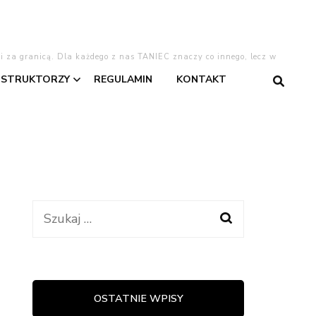
 i za granicą. Dla każdego z nas TANIEC znaczy co innego, lecz w
NSTRUKTORZY
REGULAMIN
KONTAKT
gentino
Asia
Dominika
Dominika W.
Szukaj:
taniec
Kasia
Lajla
OSTATNIE WPISY
warzyski
Oliwia