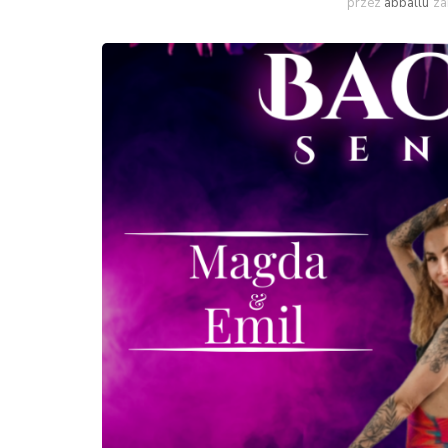
przez
abballu
za