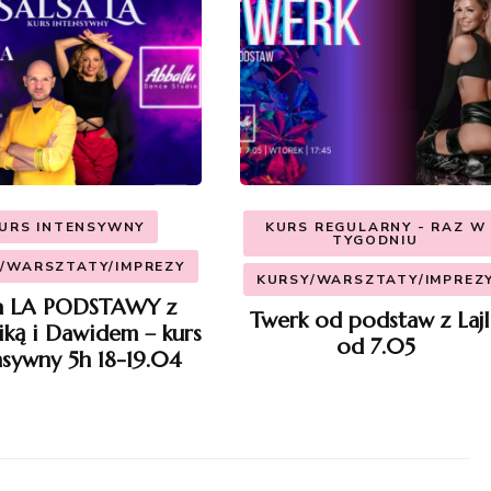
URS INTENSYWNY
KURS REGULARNY - RAZ W
TYGODNIU
/WARSZTATY/IMPREZY
KURSY/WARSZTATY/IMPREZ
sa LA PODSTAWY z
Twerk od podstaw z Lajl
ką i Dawidem – kurs
od 7.05
nsywny 5h 18-19.04