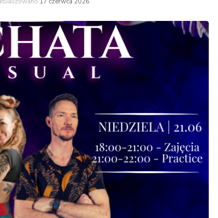
ktualizowano
17 czerwca 2026
Latino
High heel