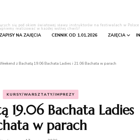
lących się pod okiem światowej sławy instruktorów na festiwalach w Polsce
agniemy realizować w każdej wolnej chwili!
 ZAPISY NA ZAJĘCIA
CENNIK OD 1.01.2026
ZAJĘCIA
I
Tango Ar
Weekend z Bachatą 19.06 Bachata Ladies i 21.06 Bachata w parach
Bachata
Salsa
KURSY/WARSZTATY/IMPREZY
ą 19.06 Bachata Ladies
Pierwszy 
achata w parach
Kizomba
Taniec to