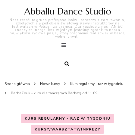
Abballu Dance Studio
Nasz zespół to grupa profesjonalistów i tancerzy z zamiłowania,
szkolących się pod okiem światowej sławy instruktorów na
festiwalach w Polsce i za granicą. Dla każdego z nas TANIEC
znaczy co innego, lecz w jednym jesteśmy zgodni: to nasza
największa życiowa pasja, którą pragniemy realizować w każdej
wolnej chwili!
Strona główna
Nowe kursy
Kurs regularny - raz w tygodniu
BachaZouk – kurs dla tańczących Bachatę od 11.09
KURS REGULARNY - RAZ W TYGODNIU
KURSY/WARSZTATY/IMPREZY