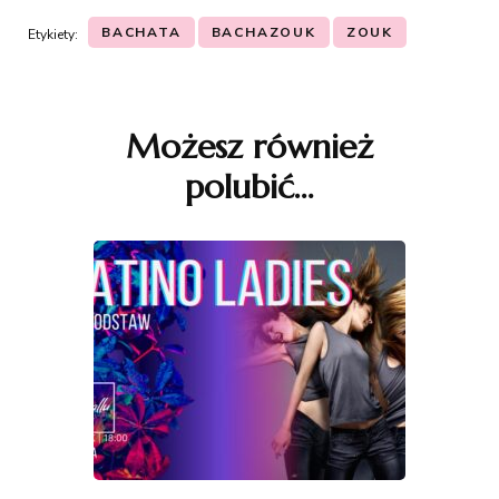
BACHATA
BACHAZOUK
ZOUK
Etykiety:
Nawigacja
wpisu
Możesz również
polubić…