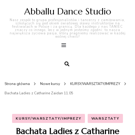
Abballu Dance Studio
Nasz zespół to grupa profesjonalistów i tancerzy z zamiłowania,
szkolących się pod okiem światowej sławy instruktorów na
festiwalach w Polsce i za granicą. Dla każdego z nas TANIEC
znaczy co innego, lecz w jednym jesteśmy zgodni: to nasza
największa życiowa pasja, którą pragniemy realizować w każdej
wolnej chwili!
Strona główna
Nowe kursy
KURSY/WARSZTATY/IMPREZY
Bachata Ladies z Catharine Zaidan 11.05
KURSY/WARSZTATY/IMPREZY
WARSZTATY
Bachata Ladies z Catharine