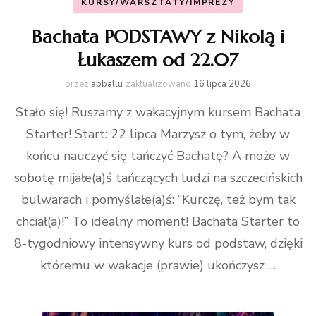
KURSY/WARSZTATY/IMPREZY
Bachata PODSTAWY z Nikolą i
Łukaszem od 22.07
przez
abballu
zaktualizowano
16 lipca 2026
Stało się! Ruszamy z wakacyjnym kursem Bachata
Starter! Start: 22 lipca Marzysz o tym, żeby w
końcu nauczyć się tańczyć Bachatę? A może w
sobotę mijałe(a)ś tańczących ludzi na szczecińskich
bulwarach i pomyślałe(a)ś: “Kurczę, też bym tak
chciał(a)!” To idealny moment! Bachata Starter to
8-tygodniowy intensywny kurs od podstaw, dzięki
któremu w wakacje (prawie) ukończysz …