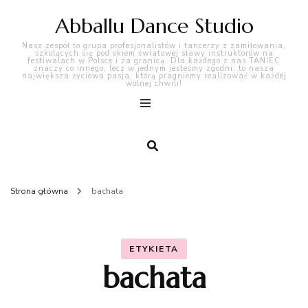
Abballu Dance Studio
Nasz zespół to grupa profesjonalistów i tancerzy z zamiłowania,
szkolących się pod okiem światowej sławy instruktorów na
festiwalach w Polsce i za granicą. Dla każdego z nas TANIEC
znaczy co innego, lecz w jednym jesteśmy zgodni: to nasza
największa życiowa pasja, którą pragniemy realizować w każdej
wolnej chwili!
Strona główna
bachata
ETYKIETA
bachata