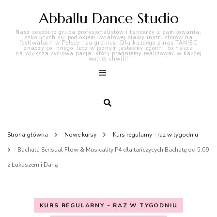
Abballu Dance Studio
Nasz zespół to grupa profesjonalistów i tancerzy z zamiłowania,
szkolących się pod okiem światowej sławy instruktorów na
festiwalach w Polsce i za granicą. Dla każdego z nas TANIEC
znaczy co innego, lecz w jednym jesteśmy zgodni: to nasza
największa życiowa pasja, którą pragniemy realizować w każdej
wolnej chwili!
Strona główna
Nowe kursy
Kurs regularny - raz w tygodniu
Bachata Sensual Flow & Musicality P4 dla tańczycych Bachatę od 5.09
z Łukaszem i Darią
KURS REGULARNY - RAZ W TYGODNIU