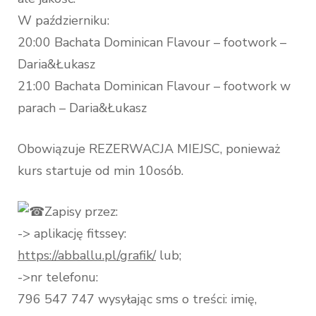
W październiku:
20:00 Bachata Dominican Flavour – footwork –
Daria&Łukasz
21:00 Bachata Dominican Flavour – footwork w
parach – Daria&Łukasz
Obowiązuje REZERWACJA MIEJSC, ponieważ
kurs startuje od min 10osób.
Zapisy przez:
-> aplikację fitssey:
https://abballu.pl/grafik/
lub;
->nr telefonu:
796 547 747 wysyłając sms o treści: imię,