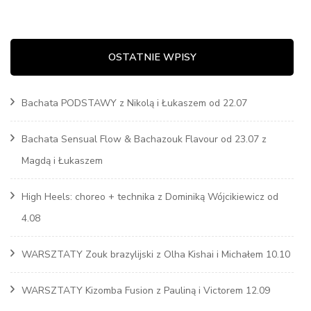
OSTATNIE WPISY
Bachata PODSTAWY z Nikolą i Łukaszem od 22.07
Bachata Sensual Flow & Bachazouk Flavour od 23.07 z
Magdą i Łukaszem
High Heels: choreo + technika z Dominiką Wójcikiewicz od
4.08
WARSZTATY Zouk brazylijski z Olha Kishai i Michałem 10.10
WARSZTATY Kizomba Fusion z Pauliną i Victorem 12.09