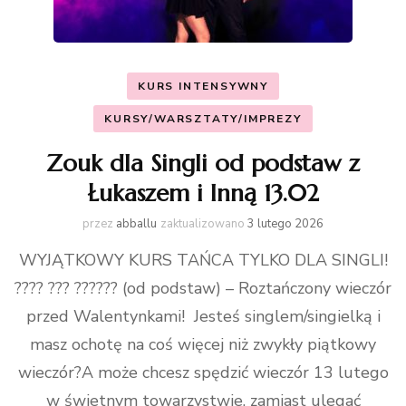
KURS INTENSYWNY
KURSY/WARSZTATY/IMPREZY
Zouk dla Singli od podstaw z
Łukaszem i Inną 13.02
przez
abballu
zaktualizowano
3 lutego 2026
WYJĄTKOWY KURS TAŃCA TYLKO DLA SINGLI!
???? ??? ?????? (od podstaw) – Roztańczony wieczór
przed Walentynkami! Jesteś singlem/singielką i
masz ochotę na coś więcej niż zwykły piątkowy
wieczór?A może chcesz spędzić wieczór 13 lutego
w świetnym towarzystwie, zamiast ulegać