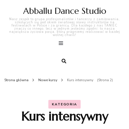
Abballu Dance Studio
Nasz zespół to grupa profesjonalistów i tancerzy z zamiłowania,
szkolących się pod okiem światowej sławy instruktorów na
festiwalach w Polsce i za granicą. Dla każdego z nas TANIEC
znaczy co innego, lecz w jednym jesteśmy zgodni: to nasza
największa życiowa pasja, którą pragniemy realizować w każdej
wolnej chwili!
Strona główna
Nowe kursy
Kurs intensywny
(Strona 2)
KATEGORIA
Kurs intensywny