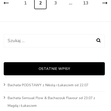
Stronicowanie
1
2
3
…
13
Strona
Strona
Strona
Strona
wpisów
Szukaj:
OSTATNIE WPISY
Bachata PODSTAWY z Nikolą i Łukaszem od 22.07
Bachata Sensual Flow & Bachazouk Flavour od 23.07 z
Magdą i Łukaszem