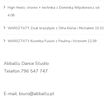
High Heels: choreo + technika z Dominiką Wójcikiewicz od
4.08
WARSZTATY Zouk brazylijski z Olha Kishai i Michałem 10.10
WARSZTATY Kizomba Fusion z Pauliną i Victorem 12.09
Abballu Dance Studio
Telefon 796 547 747
E-mail: biuro@abballu.pl