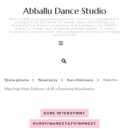
Abballu Dance Studio
Nasz zespół to grupa profesjonalistów i tancerzy z zamiłowania,
szkolących się pod okiem światowej sławy instruktorów na
festiwalach w Polsce i za granicą. Dla każdego z nas TANIEC
znaczy co innego, lecz w jednym jesteśmy zgodni: to nasza
największa życiowa pasja, którą pragniemy realizować w każdej
wolnej chwili!
Strona główna
Nowe kursy
Kurs intensywny
Walk the
Way High Heels Editions 16.05 z Dominiką Wójcikiewicz
KURS INTENSYWNY
KURSY/WARSZTATY/IMPREZY