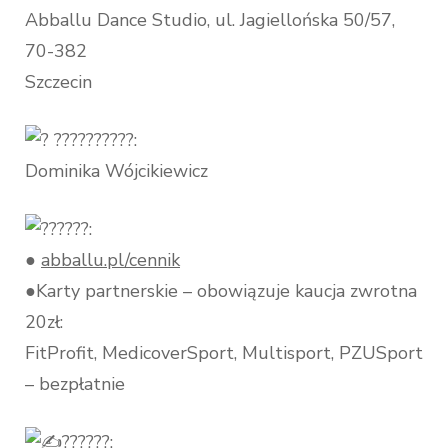
Abballu Dance Studio, ul. Jagiellońska 50/57,
70-382
Szczecin
??????????:
Dominika Wójcikiewicz
?????:
●
abballu.pl/cennik
●Karty partnerskie – obowiązuje kaucja zwrotna
20zł:
FitProfit, MedicoverSport, Multisport, PZUSport
– bezpłatnie
??????: