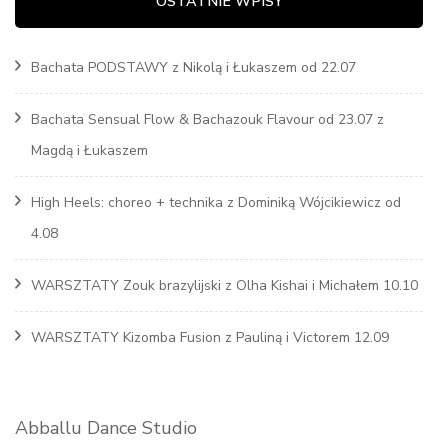
OSTATNIE WPISY
Bachata PODSTAWY z Nikolą i Łukaszem od 22.07
Bachata Sensual Flow & Bachazouk Flavour od 23.07 z
Magdą i Łukaszem
High Heels: choreo + technika z Dominiką Wójcikiewicz od
4.08
WARSZTATY Zouk brazylijski z Olha Kishai i Michałem 10.10
WARSZTATY Kizomba Fusion z Pauliną i Victorem 12.09
Abballu Dance Studio