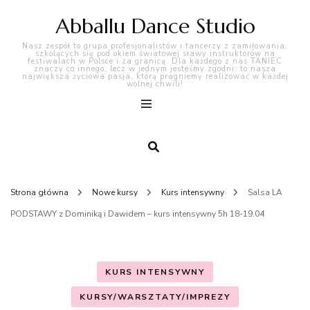
Abballu Dance Studio
Nasz zespół to grupa profesjonalistów i tancerzy z zamiłowania,
szkolących się pod okiem światowej sławy instruktorów na
festiwalach w Polsce i za granicą. Dla każdego z nas TANIEC
znaczy co innego, lecz w jednym jesteśmy zgodni: to nasza
największa życiowa pasja, którą pragniemy realizować w każdej
wolnej chwili!
Strona główna
Nowe kursy
Kurs intensywny
Salsa LA
PODSTAWY z Dominiką i Dawidem – kurs intensywny 5h 18-19.04
KURS INTENSYWNY
KURSY/WARSZTATY/IMPREZY