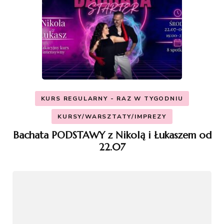
KURS REGULARNY - RAZ W TYGODNIU
KURSY/WARSZTATY/IMPREZY
Bachata PODSTAWY z Nikolą i Łukaszem od
22.07