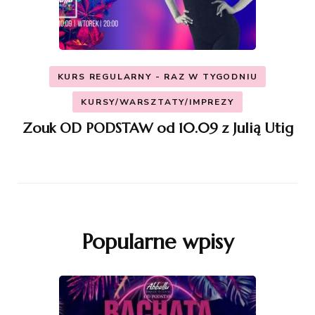
KURS REGULARNY - RAZ W TYGODNIU
KURSY/WARSZTATY/IMPREZY
Zouk OD PODSTAW od 10.09 z Julią Utig
Popularne wpisy