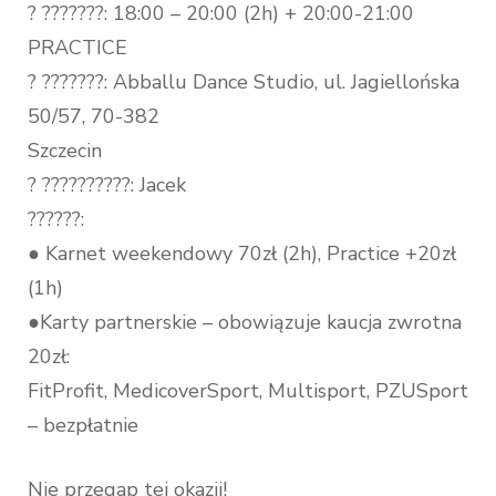
? ???????: 18:00 – 20:00 (2h) + 20:00-21:00
PRACTICE
? ???????: Abballu Dance Studio, ul. Jagiellońska
50/57, 70-382
Szczecin
? ??????????: Jacek
??????:
● Karnet weekendowy 70zł (2h), Practice +20zł
(1h)
●Karty partnerskie – obowiązuje kaucja zwrotna
20zł:
FitProfit, MedicoverSport, Multisport, PZUSport
– bezpłatnie
Nie przegap tej okazji!