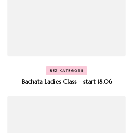
BEZ KATEGORII
Bachata Ladies Class – start 18.06