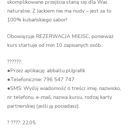
skomplikowane przejścia staną się dla Was
naturalne. Z Jackiem nie ma nudy – jest za to
100% kubańskiego sabor!
Obowiązuje REZERWACJA MIEJSC, ponieważ
kurs startuje od min 10 zapisanych osób.
??????:
●Przez aplikację: abballu.pl/grafik
●Telefonicznie: 796 547 747
●SMS: Wyślij wiadomość o treści: imię, nazwisko,
nr telefonu, e-mail, nazwa kursu, rodzaj karty
partnerskiej (jeśli ją posiadasz).
? ????: 22.05