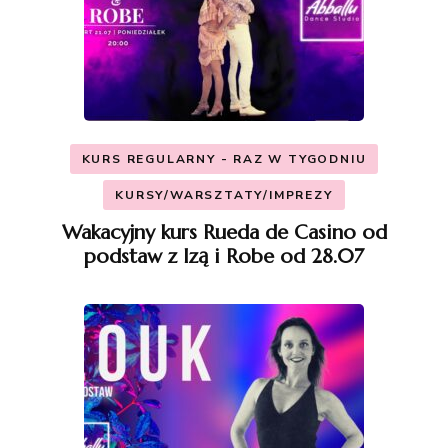
KURS REGULARNY - RAZ W TYGODNIU
KURSY/WARSZTATY/IMPREZY
Wakacyjny kurs Rueda de Casino od
podstaw z Izą i Robe od 28.07