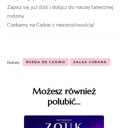
Zapisz się już dziś i dołącz do naszej tanecznej
rodziny.
Czekamy na Ciebie z niecierpliwością!
RUEDA DE CASINO
SALSA CUBANA
Etykiety:
Nawigacja
wpisu
Możesz również
polubić…