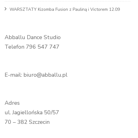
WARSZTATY Kizomba Fusion z Pauliną i Victorem 12.09
Abballu Dance Studio
Telefon 796 547 747
E-mail: biuro@abballu.pl
Adres
ul. Jagiellońska 50/57
70 – 382 Szczecin