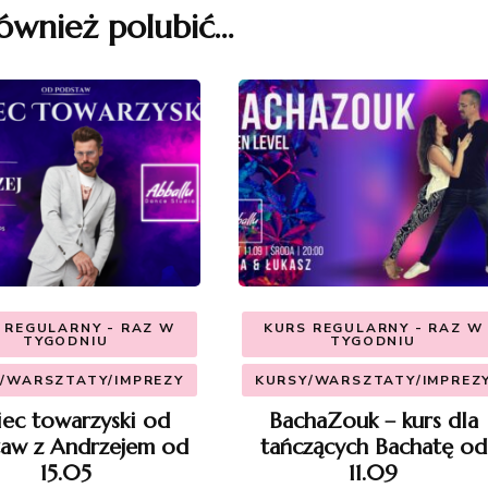
ównież polubić…
 REGULARNY - RAZ W
KURS REGULARNY - RAZ W
TYGODNIU
TYGODNIU
/WARSZTATY/IMPREZY
KURSY/WARSZTATY/IMPREZ
iec towarzyski od
BachaZouk – kurs dla
aw z Andrzejem od
tańczących Bachatę od
15.05
11.09