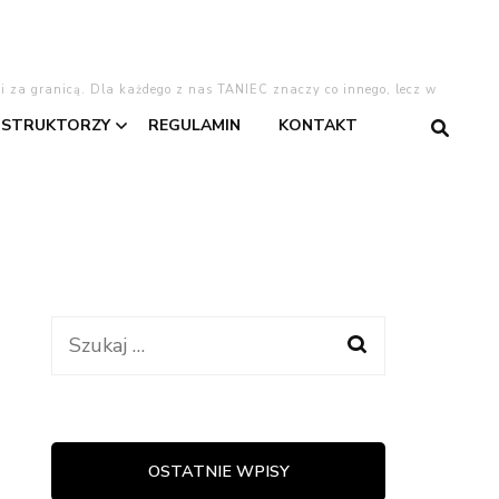
 i za granicą. Dla każdego z nas TANIEC znaczy co innego, lecz w
NSTRUKTORZY
REGULAMIN
KONTAKT
gentino
Asia
Dominika
Dominika W.
Szukaj:
taniec
Kasia
Lajla
OSTATNIE WPISY
warzyski
Oliwia