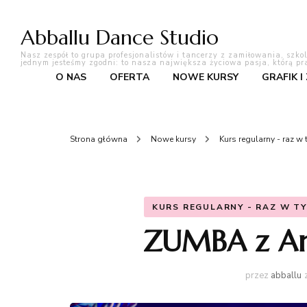
Abballu Dance Studio
Nasz zespół to grupa profesjonalistów i tancerzy z zamiłowania, szko
jednym jesteśmy zgodni: to nasza największa życiowa pasja, którą pr
O NAS
OFERTA
NOWE KURSY
GRAFIK I
Strona główna
Nowe kursy
Kurs regularny - raz w
KURS REGULARNY - RAZ W T
ZUMBA z Ana
przez
abballu