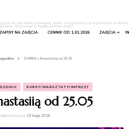
lących się pod okiem światowej sławy instruktorów na festiwalach w Polsce
agniemy realizować w każdej wolnej chwili!
 ZAPISY NA ZAJĘCIA
CENNIK OD 1.01.2026
ZAJĘCIA
I
Tango Ar
 tygodniu
ZUMBA z Anastasiią od 25.05
Bachata
Salsa
YGODNIU
KURSY/WARSZTATY/IMPREZY
stasiią od 25.05
Pierwszy 
Kizomba
zaktualizowano
19 maja 2026
Taniec to