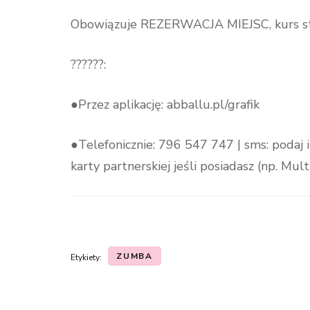
Obowiązuje REZERWACJA MIEJSC, kurs sta
??????:
●Przez aplikację: abballu.pl/grafik
●Telefonicznie: 796 547 747 | sms: podaj i
karty partnerskiej jeśli posiadasz (np. Mul
ZUMBA
Etykiety:
Nawigacja
wpisu