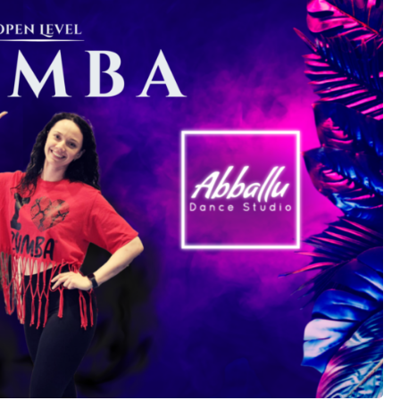
Latino
High heel