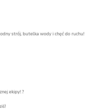
dny strój, butelka wody i chęć do ruchu!
nej ekipy! ?
iś!