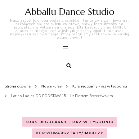
Abballu Dance Studio
Nasz zespół to grupa profesjonalistów i tancerzy z zamiłowania,
szkolących się pod okiem światowej sławy instruktorów na
festiwalach w Polsce i za granicą. Dla każdego z nas TANIEC
znaczy co innego, lecz w jednym jesteśmy zgodni: to nasza
największa życiowa pasja, którą pragniemy realizować w każdej
wolnej chwili!
Strona główna
Nowe kursy
Kurs regularny - raz w tygodniu
Latino Ladies OD PODSTAW 15.11 z Piotrem Sterczewskim
KURS REGULARNY - RAZ W TYGODNIU
KURSY/WARSZTATY/IMPREZY