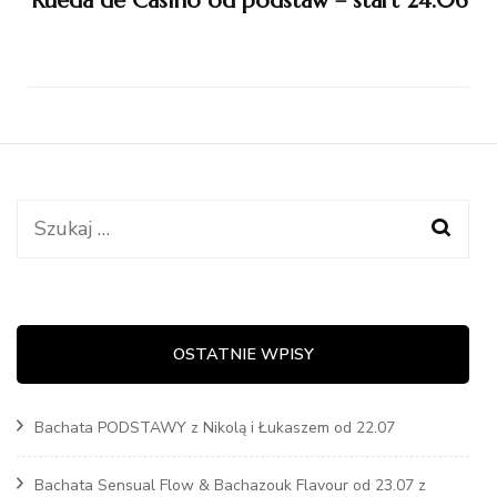
Rueda de Casino od podstaw – start 24.06
Szukaj:
OSTATNIE WPISY
Bachata PODSTAWY z Nikolą i Łukaszem od 22.07
Bachata Sensual Flow & Bachazouk Flavour od 23.07 z