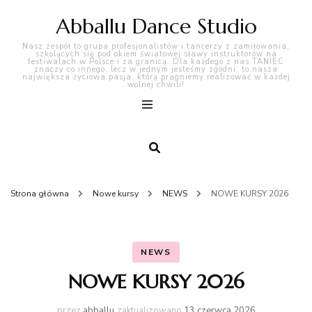
Abballu Dance Studio
Nasz zespół to grupa profesjonalistów i tancerzy z zamiłowania,
szkolących się pod okiem światowej sławy instruktorów na
festiwalach w Polsce i za granicą. Dla każdego z nas TANIEC
znaczy co innego, lecz w jednym jesteśmy zgodni: to nasza
największa życiowa pasja, którą pragniemy realizować w każdej
wolnej chwili!
Strona główna
Nowe kursy
NEWS
NOWE KURSY 2026
NEWS
NOWE KURSY 2026
przez
abballu
zaktualizowano
13 czerwca 2026