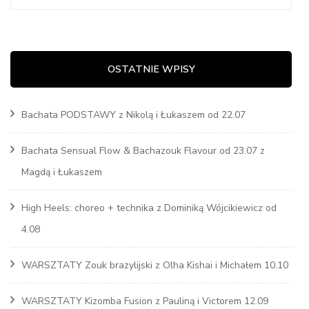
OSTATNIE WPISY
Bachata PODSTAWY z Nikolą i Łukaszem od 22.07
Bachata Sensual Flow & Bachazouk Flavour od 23.07 z
Magdą i Łukaszem
High Heels: choreo + technika z Dominiką Wójcikiewicz od
4.08
WARSZTATY Zouk brazylijski z Olha Kishai i Michałem 10.10
WARSZTATY Kizomba Fusion z Pauliną i Victorem 12.09