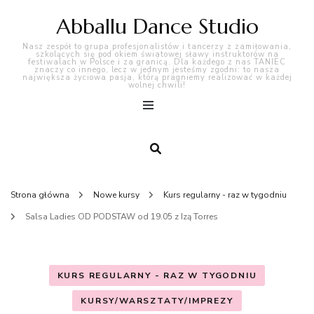
Abballu Dance Studio
Nasz zespół to grupa profesjonalistów i tancerzy z zamiłowania,
szkolących się pod okiem światowej sławy instruktorów na
festiwalach w Polsce i za granicą. Dla każdego z nas TANIEC
znaczy co innego, lecz w jednym jesteśmy zgodni: to nasza
największa życiowa pasja, którą pragniemy realizować w każdej
wolnej chwili!
Strona główna
Nowe kursy
Kurs regularny - raz w tygodniu
Salsa Ladies OD PODSTAW od 19.05 z Izą Torres
KURS REGULARNY - RAZ W TYGODNIU
KURSY/WARSZTATY/IMPREZY