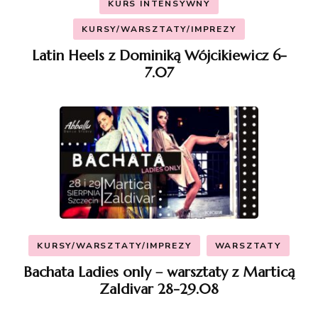
KURS INTENSYWNY
KURSY/WARSZTATY/IMPREZY
Latin Heels z Dominiką Wójcikiewicz 6-
7.07
KURSY/WARSZTATY/IMPREZY
WARSZTATY
Bachata Ladies only – warsztaty z Marticą
Zaldivar 28-29.08