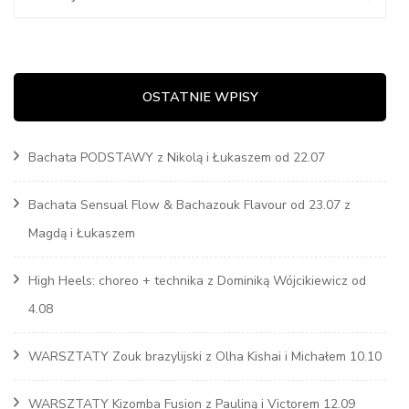
OSTATNIE WPISY
Bachata PODSTAWY z Nikolą i Łukaszem od 22.07
Bachata Sensual Flow & Bachazouk Flavour od 23.07 z
Magdą i Łukaszem
High Heels: choreo + technika z Dominiką Wójcikiewicz od
4.08
WARSZTATY Zouk brazylijski z Olha Kishai i Michałem 10.10
WARSZTATY Kizomba Fusion z Pauliną i Victorem 12.09