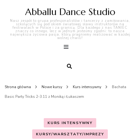
Abballu Dance Studio
Nasz zespół to grupa profesjonalistów i tancerzy z zamiłowania,
szkolących się pod okiem światowej sławy instruktorów na
festiwalach w Polsce i za granicą. Dla każdego z nas TANIEC
znaczy co innego, lecz w jednym jesteśmy zgodni: to nasza
największa życiowa pasja, którą pragniemy realizować w każdej
wolnej chwili!
Strona główna
Nowe kursy
Kurs intensywny
Bachata
Basic Party Tricks 2-3.11 z Moniką i Łukaszem
KURS INTENSYWNY
KURSY/WARSZTATY/IMPREZY