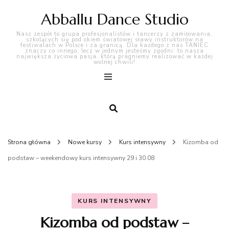
Abballu Dance Studio
Nasz zespół to grupa profesjonalistów i tancerzy z zamiłowania,
szkolących się pod okiem światowej sławy instruktorów na
festiwalach w Polsce i za granicą. Dla każdego z nas TANIEC
znaczy co innego, lecz w jednym jesteśmy zgodni: to nasza
największa życiowa pasja, którą pragniemy realizować w każdej
wolnej chwili!
Strona główna
Nowe kursy
Kurs intensywny
Kizomba od
podstaw – weekendowy kurs intensywny 29 i 30.08
KURS INTENSYWNY
Kizomba od podstaw –