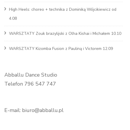
High Heels: choreo + technika z Dominiką Wójcikiewicz od
4.08
WARSZTATY Zouk brazylijski z Olha Kishai i Michałem 10.10
WARSZTATY Kizomba Fusion z Pauliną i Victorem 12.09
Abballu Dance Studio
Telefon 796 547 747
E-mail: biuro@abballu.pl