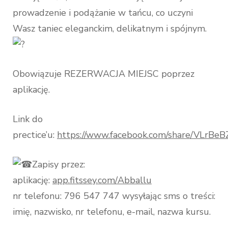
prowadzenie i podążanie w tańcu, co uczyni
Wasz taniec eleganckim, delikatnym i spójnym.
Obowiązuje REZERWACJA MIEJSC poprzez
aplikację.
Link do
prectice’u:
https://www.facebook.com/share/VLrBe
Zapisy przez:
aplikację:
app.fitssey.com/Abballu
nr telefonu: 796 547 747 wysyłając sms o treści:
imię, nazwisko, nr telefonu, e-mail, nazwa kursu.