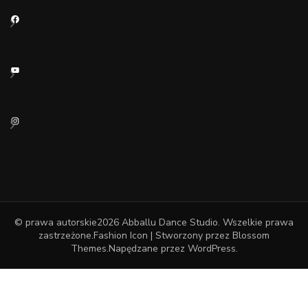
Facebook
YouTube
Instagram
© prawa autorskie2026
Abballu Dance Studio
. Wszelkie prawa
zastrzeżone.
Fashion Icon | Stworzony przez
Blossom
Themes
.Napędzane przez
WordPress
.