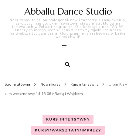
Abballu Dance Studio
Nasz zespół to grupa profesjonalistów i tancerzy z zamiłowania,
szkolących się pod okiem światowej sławy instruktorów na
festiwalach w Polsce i za granicą. Dla każdego z nas TANIEC
znaczy co innego, lecz w jednym jesteśmy zgodni: to nasza
największa życiowa pasja, którą pragniemy realizować w każdej
wolnej chwili!
Strona główna
Nowe kursy
Kurs intensywny
UrbanKiz –
kurs weekendowy 14-15.06 z Basią i Wojtkiem
KURS INTENSYWNY
KURSY/WARSZTATY/IMPREZY