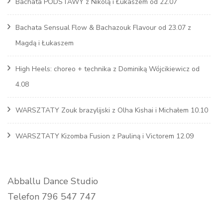
Bachata PODSTAWY z Nikolą i Łukaszem od 22.07
Bachata Sensual Flow & Bachazouk Flavour od 23.07 z
Magdą i Łukaszem
High Heels: choreo + technika z Dominiką Wójcikiewicz od
4.08
WARSZTATY Zouk brazylijski z Olha Kishai i Michałem 10.10
WARSZTATY Kizomba Fusion z Pauliną i Victorem 12.09
Abballu Dance Studio
Telefon 796 547 747