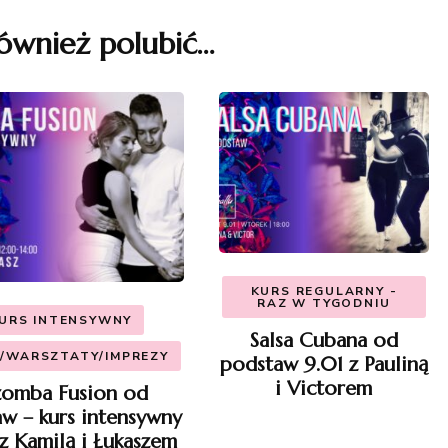
ównież polubić…
KURS REGULARNY -
RAZ W TYGODNIU
URS INTENSYWNY
Salsa Cubana od
/WARSZTATY/IMPREZY
podstaw 9.01 z Pauliną
i Victorem
zomba Fusion od
w – kurs intensywny
z Kamilą i Łukaszem