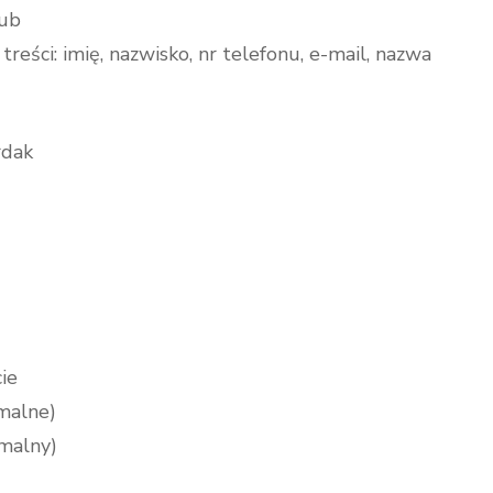
ub
reści: imię, nazwisko, nr telefonu, e-mail, nazwa
rdak
cie
malne)
rmalny)