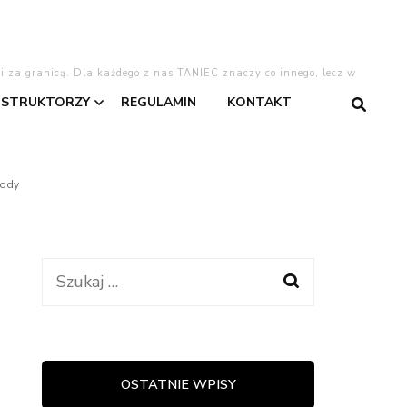
 i za granicą. Dla każdego z nas TANIEC znaczy co innego, lecz w
NSTRUKTORZY
REGULAMIN
KONTAKT
gentino
Asia
rody
Dominika
Dominika W.
Szukaj:
taniec
Kasia
Lajla
OSTATNIE WPISY
warzyski
Oliwia