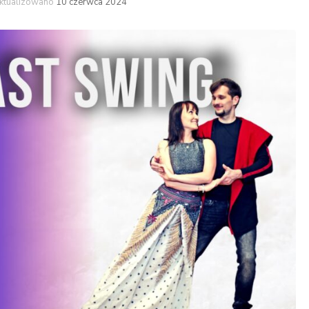
ktualizowano
10 czerwca 2024
Latino
High heel