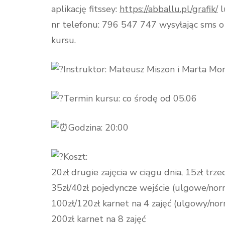
aplikację fitssey:
https://abballu.pl/grafik/
l
nr telefonu: 796 547 747 wysyłając sms o t
kursu.
Instruktor: Mateusz Miszon i Marta Mo
Termin kursu: co środę od 05.06
Godzina: 20:00
Koszt:
20zł drugie zajęcia w ciągu dnia, 15zł trze
35zł/40zł pojedyncze wejście (ulgowe/nor
100zł/120zł karnet na 4 zajęć (ulgowy/no
200zł karnet na 8 zajęć