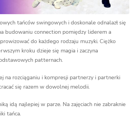
lowych tańców swingowych i doskonale odnalazł się
na budowaniu connection pomiędzy liderem a
mprowizować do każdego rodzaju muzyki. Ciężko
rwszym kroku dzieje się magia i zaczyna
 podstawowych patternach.
 na rozciąganiu i kompresji partnerzy i partnerki
atracać się razem w dowolnej melodii.
ką idą najlepiej w parze. Na zajęciach nie zabraknie
ki tańca.