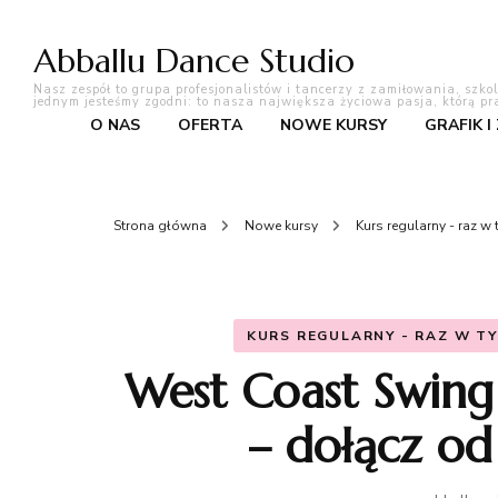
Abballu Dance Studio
Nasz zespół to grupa profesjonalistów i tancerzy z zamiłowania, szko
jednym jesteśmy zgodni: to nasza największa życiowa pasja, którą pr
O NAS
OFERTA
NOWE KURSY
GRAFIK I
Strona główna
Nowe kursy
Kurs regularny - raz w
KURS REGULARNY - RAZ W T
West Coast Swing
– dołącz od 