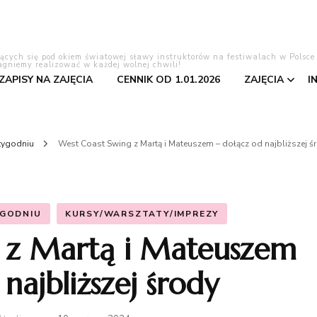
lących się pod okiem światowej sławy instruktorów na festiwalach w Polsce
agniemy realizować w każdej wolnej chwili!
 ZAPISY NA ZAJĘCIA
CENNIK OD 1.01.2026
ZAJĘCIA
I
Tango Ar
 tygodniu
West Coast Swing z Martą i Mateuszem – dołącz od najbliższej ś
Bachata
Salsa
YGODNIU
KURSY/WARSZTATY/IMPREZY
 z Martą i Mateuszem
Pierwszy 
najbliższej środy
Kizomba
Taniec to