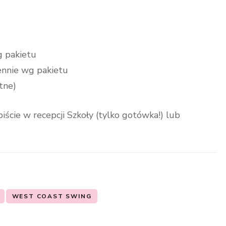
wg pakietu
iennie wg pakietu
tne)
iście w recepcji Szkoły (tylko gotówka!) lub
WEST COAST SWING