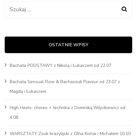
Szukaj:
OSTATNIE WPISY
Bachata PODSTAWY z Nikolą i Łukaszem od 22.07
Bachata Sensual Flow & Bachazouk Flavour od 23.07 z
Magdą i Łukaszem
High Heels: choreo + technika z Dominiką Wójcikiewicz od
4.08
WARSZTATY Zouk brazylijski z Olha Kishai i Michałem 10.10