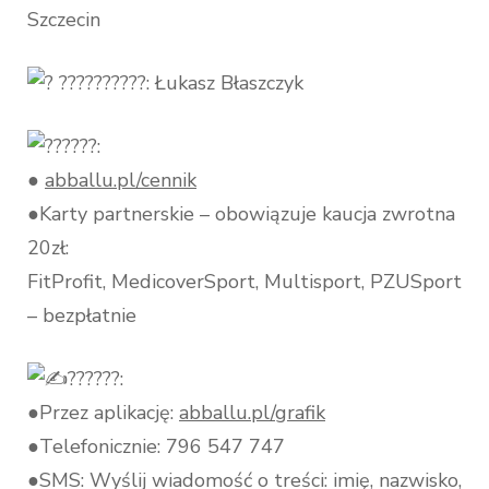
Szczecin
??????????: Łukasz Błaszczyk
?????:
●
abballu.pl/cennik
●Karty partnerskie – obowiązuje kaucja zwrotna
20zł:
FitProfit, MedicoverSport, Multisport, PZUSport
– bezpłatnie
??????:
●Przez aplikację:
abballu.pl/grafik
●Telefonicznie: 796 547 747
●SMS: Wyślij wiadomość o treści: imię, nazwisko,