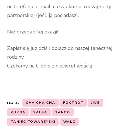
nr telefonu, e-mail, nazwa kursu, rodzaj karty
partnerskiej (jeśli ją posiadasz).
Nie przegap tej okazji!
Zapisz się już dziś i dołącz do naszej tanecznej
rodziny.
Czekamy na Ciebie z niecierpliwością
CHA CHA CHA
FOXTROT
JIVE
Etykiety:
RUMBA
SALSA
TANGO
TANIEC TOWARZYSKI
WALC