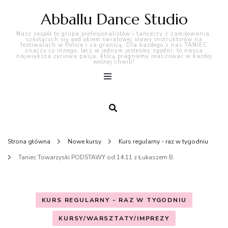
Abballu Dance Studio
Nasz zespół to grupa profesjonalistów i tancerzy z zamiłowania,
szkolących się pod okiem światowej sławy instruktorów na
festiwalach w Polsce i za granicą. Dla każdego z nas TANIEC
znaczy co innego, lecz w jednym jesteśmy zgodni: to nasza
największa życiowa pasja, którą pragniemy realizować w każdej
wolnej chwili!
Strona główna
Nowe kursy
Kurs regularny - raz w tygodniu
Taniec Towarzyski PODSTAWY od 14.11 z Łukaszem B.
KURS REGULARNY - RAZ W TYGODNIU
KURSY/WARSZTATY/IMPREZY