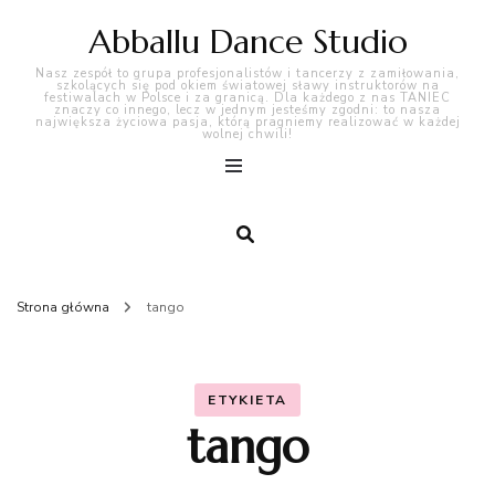
Abballu Dance Studio
Nasz zespół to grupa profesjonalistów i tancerzy z zamiłowania,
szkolących się pod okiem światowej sławy instruktorów na
festiwalach w Polsce i za granicą. Dla każdego z nas TANIEC
znaczy co innego, lecz w jednym jesteśmy zgodni: to nasza
największa życiowa pasja, którą pragniemy realizować w każdej
wolnej chwili!
Strona główna
tango
ETYKIETA
tango