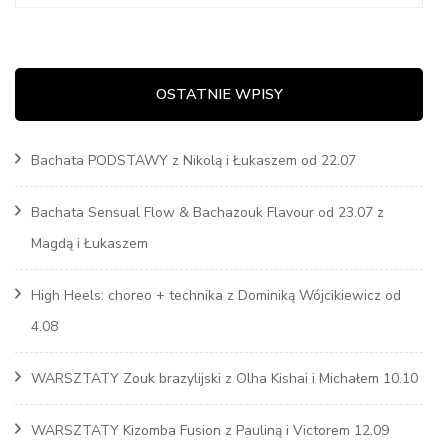
OSTATNIE WPISY
Bachata PODSTAWY z Nikolą i Łukaszem od 22.07
Bachata Sensual Flow & Bachazouk Flavour od 23.07 z
Magdą i Łukaszem
High Heels: choreo + technika z Dominiką Wójcikiewicz od
4.08
WARSZTATY Zouk brazylijski z Olha Kishai i Michałem 10.10
WARSZTATY Kizomba Fusion z Pauliną i Victorem 12.09