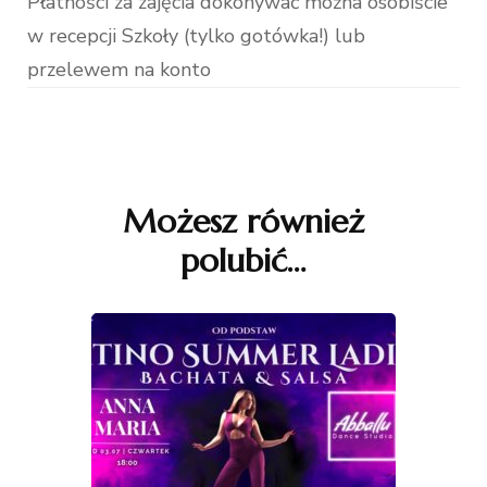
Płatności za zajęcia dokonywać można osobiście
w recepcji Szkoły (tylko gotówka!) lub
przelewem na konto
Nawigacja
wpisu
Możesz również
polubić…