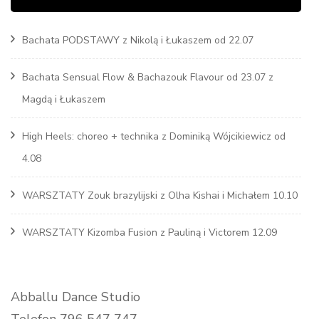
Bachata PODSTAWY z Nikolą i Łukaszem od 22.07
Bachata Sensual Flow & Bachazouk Flavour od 23.07 z
Magdą i Łukaszem
High Heels: choreo + technika z Dominiką Wójcikiewicz od
4.08
WARSZTATY Zouk brazylijski z Olha Kishai i Michałem 10.10
WARSZTATY Kizomba Fusion z Pauliną i Victorem 12.09
Abballu Dance Studio
Telefon 796 547 747