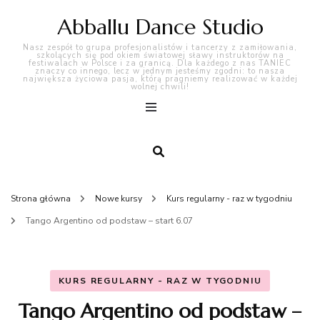
Abballu Dance Studio
Nasz zespół to grupa profesjonalistów i tancerzy z zamiłowania,
szkolących się pod okiem światowej sławy instruktorów na
festiwalach w Polsce i za granicą. Dla każdego z nas TANIEC
znaczy co innego, lecz w jednym jesteśmy zgodni: to nasza
największa życiowa pasja, którą pragniemy realizować w każdej
wolnej chwili!
Strona główna
Nowe kursy
Kurs regularny - raz w tygodniu
Tango Argentino od podstaw – start 6.07
KURS REGULARNY - RAZ W TYGODNIU
Tango Argentino od podstaw –