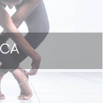
Latino
High heel