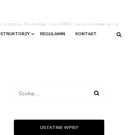
 i za granicą. Dla każdego z nas TANIEC znaczy co innego, lecz w
NSTRUKTORZY
REGULAMIN
KONTAKT
gentino
Asia
Dominika
Dominika W.
Szukaj:
taniec
Kasia
Lajla
OSTATNIE WPISY
warzyski
Oliwia