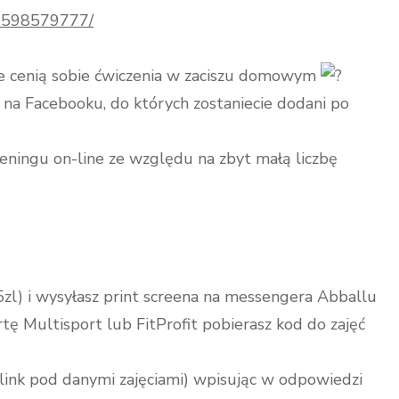
49598579777/
óre cenią sobie ćwiczenia w zaciszu domowym
na Facebooku, do których zostaniecie dodani po
ningu on-line ze względu na zbyt małą liczbę
zl) i wysyłasz print screena na messengera Abballu
tę Multisport lub FitProfit pobierasz kod do zajęć
link pod danymi zajęciami) wpisując w odpowiedzi