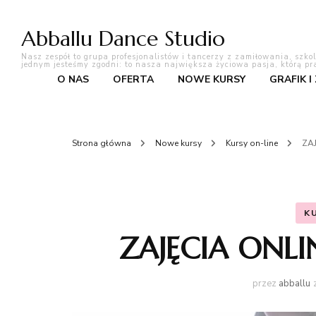
Abballu Dance Studio
Nasz zespół to grupa profesjonalistów i tancerzy z zamiłowania, szko
jednym jesteśmy zgodni: to nasza największa życiowa pasja, którą pr
O NAS
OFERTA
NOWE KURSY
GRAFIK I
Strona główna
Nowe kursy
Kursy on-line
ZA
K
ZAJĘCIA ONL
przez
abballu