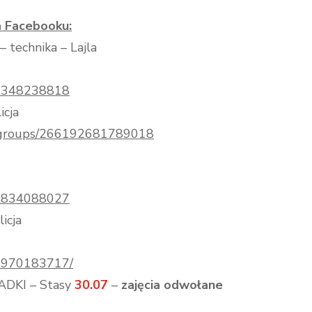
a Facebooku:
 technika – Lajla
69348238818
icja
m/groups/266192681789018
04834088027
icja
17970183717/
ADKI – Stasy
30.07
–
zajęcia odwołane