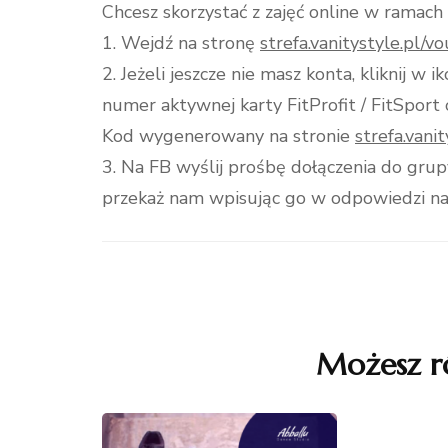
Chcesz skorzystać z zajęć online w ramach 
1. Wejdź na stronę
strefa.vanitystyle.pl/v
2. Jeżeli jeszcze nie masz konta, kliknij w 
numer aktywnej karty FitProfit / FitSport 
Kod wygenerowany na stronie
strefa.vani
3. Na FB wyślij prośbę dołączenia do gru
przekaż nam wpisując go w odpowiedzi na 
Nawigacja
wpisu
Możesz r