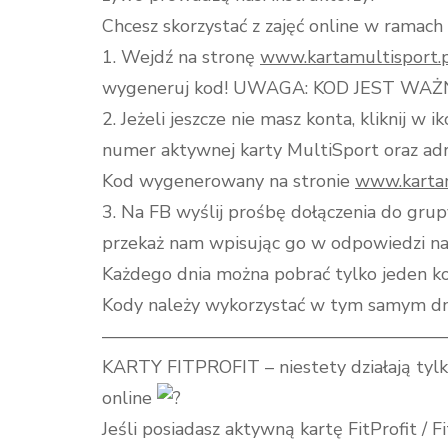
Chcesz skorzystać z zajęć online w ramac
1. Wejdź na stronę
www.kartamultisport.p
wygeneruj kod! UWAGA: KOD JEST WA
2. Jeżeli jeszcze nie masz konta, kliknij w 
numer aktywnej karty MultiSport oraz adr
Kod wygenerowany na stronie
www.kartam
3. Na FB wyślij prośbę dołączenia do gru
przekaż nam wpisując go w odpowiedzi na 
Każdego dnia można pobrać tylko jeden k
Kody należy wykorzystać w tym samym dn
———————————————————
KARTY FITPROFIT – niestety działają tylko
online
Jeśli posiadasz aktywną kartę FitProfit / 