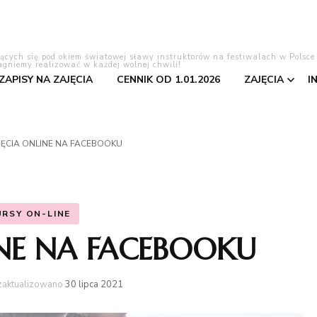
lących się pod okiem światowej sławy instruktorów na festiwalach w Polsce
agniemy realizować w każdej wolnej chwili!
 ZAPISY NA ZAJĘCIA
CENNIK OD 1.01.2026
ZAJĘCIA
I
Tango Ar
JĘCIA ONLINE NA FACEBOOKU
Bachata
Salsa
URSY ON-LINE
INE NA FACEBOOKU
Pierwszy 
Kizomba
zaktualizowano
30 lipca 2021
Taniec to