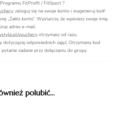
Programu FitProfit / FitSport ?
ouchery
, zaloguj się na swoje konto i wygeneruj kod!
ikonę „Załóż konto”. Wystarczy, że wpiszesz swoje imię,
oraz adres e-mail.
tystyle.pl/vouchery
otrzymasz od razu.
py dotyczącej odpowiednich zajęć. Otrzymany kod
pytanie zadane przy dołączaniu do grupy.
ównież polubić…