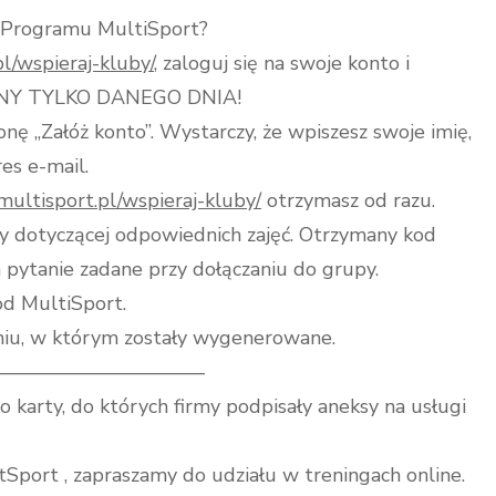
h Programu MultiSport?
l/wspieraj-kluby/
, zaloguj się na swoje konto i
ŻNY TYLKO DANEGO DNIA!
ikonę „Załóż konto”. Wystarczy, że wpiszesz swoje imię,
es e-mail.
ultisport.pl/wspieraj-kluby/
otrzymasz od razu.
py dotyczącej odpowiednich zajęć. Otrzymany kod
pytanie zadane przy dołączaniu do grupy.
od MultiSport.
iu, w którym zostały wygenerowane.
——————————–
 karty, do których firmy podpisały aneksy na usługi
FitSport , zapraszamy do udziału w treningach online.