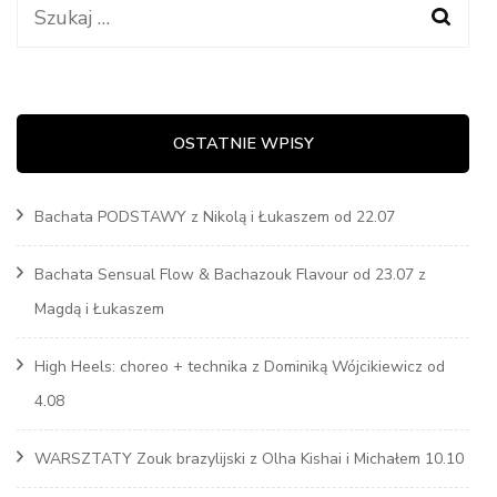
Szukaj:
OSTATNIE WPISY
Bachata PODSTAWY z Nikolą i Łukaszem od 22.07
Bachata Sensual Flow & Bachazouk Flavour od 23.07 z
Magdą i Łukaszem
High Heels: choreo + technika z Dominiką Wójcikiewicz od
4.08
WARSZTATY Zouk brazylijski z Olha Kishai i Michałem 10.10