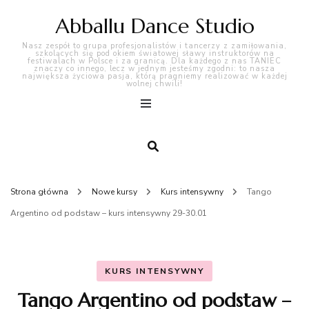
Abballu Dance Studio
Nasz zespół to grupa profesjonalistów i tancerzy z zamiłowania,
szkolących się pod okiem światowej sławy instruktorów na
festiwalach w Polsce i za granicą. Dla każdego z nas TANIEC
znaczy co innego, lecz w jednym jesteśmy zgodni: to nasza
największa życiowa pasja, którą pragniemy realizować w każdej
wolnej chwili!
Strona główna
Nowe kursy
Kurs intensywny
Tango
Argentino od podstaw – kurs intensywny 29-30.01
KURS INTENSYWNY
Tango Argentino od podstaw –