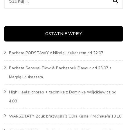
Szukaj:
OSTATNIE WPISY
Bachata PODSTAWY z Nikolą i Łukaszem od 22.07
Bachata Sensual Flow & Bachazouk Flavour od 23.07 z
Magdą i Łukaszem
High Heels: choreo + technika z Dominiką Wójcikiewicz od
4.08
WARSZTATY Zouk brazylijski z Olha Kishai i Michałem 10.10