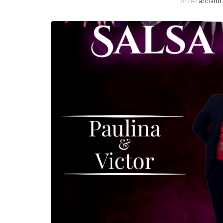
przez
abballu