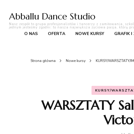
Abballu Dance Studio
Nasz zespół to grupa profesjonalistów i tancerzy z zamiłowania, szko
jednym jesteśmy zgodni: to nasza największa życiowa pasja, którą pr
O NAS
OFERTA
NOWE KURSY
GRAFIK I
Strona główna
Nowe kursy
KURSY/WARSZTATY/I
KURSY/WARSZTA
WARSZTATY Sals
Vict