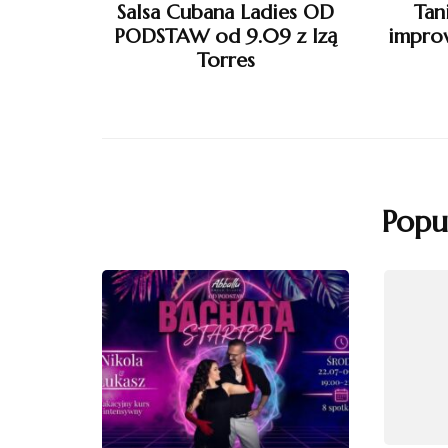
Salsa Cubana Ladies OD
Tan
PODSTAW od 9.09 z Izą
improw
Torres
Popu