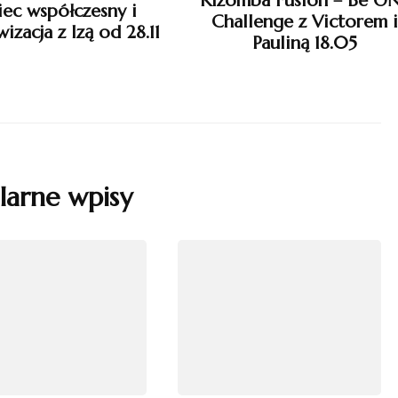
Kizomba Fusion – Be O
iec współczesny i
Challenge z Victorem i
izacja z Izą od 28.11
Pauliną 18.05
larne wpisy