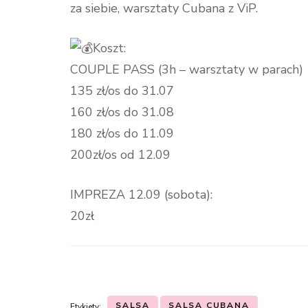
za siebie, warsztaty Cubana z ViP.
Koszt:
COUPLE PASS (3h – warsztaty w parach)
135 zł/os do 31.07
160 zł/os do 31.08
180 zł/os do 11.09
200zł/os od 12.09
IMPREZA 12.09 (sobota):
20zł
SALSA
SALSA CUBANA
Etykiety: