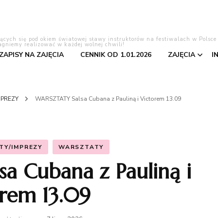
lących się pod okiem światowej sławy instruktorów na festiwalach w Polsce
agniemy realizować w każdej wolnej chwili!
 ZAPISY NA ZAJĘCIA
CENNIK OD 1.01.2026
ZAJĘCIA
I
Tango Ar
MPREZY
WARSZTATY Salsa Cubana z Pauliną i Victorem 13.09
Bachata
Salsa
TY/IMPREZY
WARSZTATY
a Cubana z Pauliną i
Pierwszy 
orem 13.09
Kizomba
Taniec to