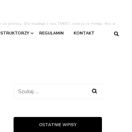
 i za granicą. Dla każdego z nas TANIEC znaczy co innego, lecz w
NSTRUKTORZY
REGULAMIN
KONTAKT
gentino
Asia
Dominika
Dominika W.
Szukaj:
taniec
Kasia
Lajla
OSTATNIE WPISY
warzyski
Oliwia