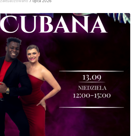
zaktualizowano
7 lipca 2026
Latino
High heel