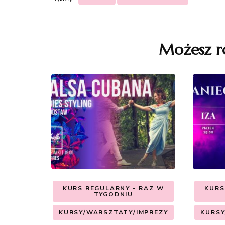
Nawigacja
wpisu
Możesz r
KURS REGULARNY - RAZ W
KURS
TYGODNIU
KURSY/WARSZTATY/IMPREZY
KURSY