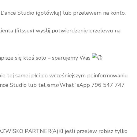
 Dance Studio (gotówką) lub przelewem na konto.
ienta (fitssey) wyślij potwierdzenie przelewu na
 zapisze się ktoś solo – sparujemy Was
ie tej samej płci po wcześniejszym poinformowaniu
ance Studio lub tel./sms/What`sApp 796 547 747
, NAZWISKO PARTNER(A)KI jeśli przelew robisz tylko