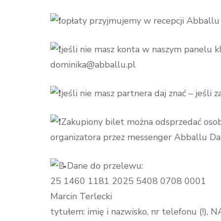
opłaty przyjmujemy w recepcji Abballu
jeśli nie masz konta w naszym panelu kl
dominika@abballu.pl
jeśli nie masz partnera daj znać – jeśli
Zakupiony bilet można odsprzedać osob
organizatora przez messenger Abballu D
Dane do przelewu:
25 1460 1181 2025 5408 0708 0001
Marcin Terlecki
tytułem: imię i nazwisko, nr telefonu (!)