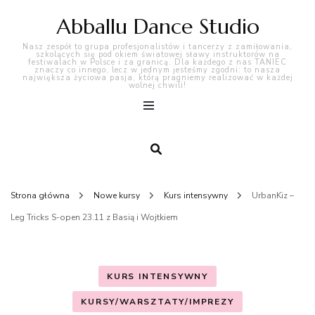
Abballu Dance Studio
Nasz zespół to grupa profesjonalistów i tancerzy z zamiłowania,
szkolących się pod okiem światowej sławy instruktorów na
festiwalach w Polsce i za granicą. Dla każdego z nas TANIEC
znaczy co innego, lecz w jednym jesteśmy zgodni: to nasza
największa życiowa pasja, którą pragniemy realizować w każdej
wolnej chwili!
Strona główna
Nowe kursy
Kurs intensywny
UrbanKiz –
Leg Tricks S-open 23.11 z Basią i Wojtkiem
KURS INTENSYWNY
KURSY/WARSZTATY/IMPREZY