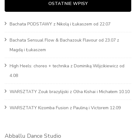
OSTATNIE WPISY
Bachata PODSTAWY z Nikolą i Łukaszem od 22.07
Bachata Sensual Flow & Bachazouk Flavour od 23.07 z
Magdą i Łukaszem
High Heels: choreo + technika z Dominiką Wójcikiewicz od
4.08
WARSZTATY Zouk brazylijski z Olha Kishai i Michałem 10.10
WARSZTATY Kizomba Fusion z Pauliną i Victorem 12.09
Abballu Dance Studio