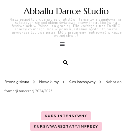
Abballu Dance Studio
Nasz zespół to grupa profesjonalistów i tancerzy z zamiłowania,
szkolących się pod okiem światowej sławy instruktorów na
festiwalach w Polsce i za granicą. Dla każdego z nas TANIEC
znaczy co innego, lecz w jednym jesteśmy zgodni: to nasza
największa życiowa pasja, którą pragniemy realizować w każdej
wolnej chwili!
Strona główna
Nowe kursy
Kurs intensywny
Nabór do
formacji tanecznej 2024/2025
KURS INTENSYWNY
KURSY/WARSZTATY/IMPREZY