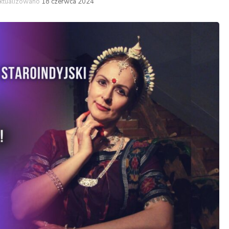
ktualizowano
18 czerwca 2024
Latino
High heel