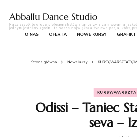
Abballu Dance Studio
Nasz zespół to grupa profesjonalistów i tancerzy z zamiłowania, szko
jednym jesteśmy zgodni: to nasza największa życiowa pasja, którą pr
O NAS
OFERTA
NOWE KURSY
GRAFIK I
Strona główna
Nowe kursy
KURSY/WARSZTATY/I
KURSY/WARSZTA
Odissi – Taniec St
seva – I