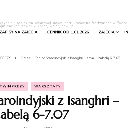
lących się pod okiem światowej sławy instruktorów na festiwalach w Polsce
agniemy realizować w każdej wolnej chwili!
 ZAPISY NA ZAJĘCIA
CENNIK OD 1.01.2026
ZAJĘCIA
I
Tango Ar
MPREZY
Odissi – Taniec Staroindyjski z Isanghri – seva – Izabelą 6-7.07
Bachata
Salsa
TY/IMPREZY
WARSZTATY
aroindyjski z Isanghri –
Pierwszy 
zabelą 6-7.07
Kizomba
Taniec to