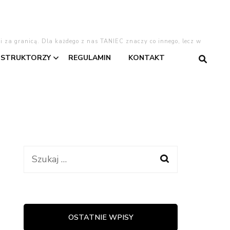
 i za granicą. Dla każdego z nas TANIEC znaczy co innego, lecz w
NSTRUKTORZY
REGULAMIN
KONTAKT
gentino
Asia
Dominika
Dominika W.
Szukaj:
taniec
Kasia
Lajla
OSTATNIE WPISY
warzyski
Oliwia