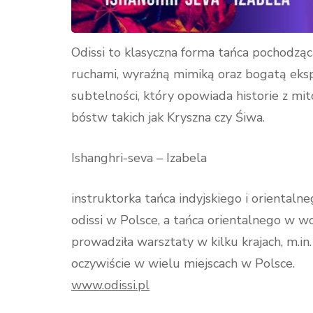
Odissi to klasyczna forma tańca pochodząca
ruchami, wyraźną mimiką oraz bogatą ekspre
subtelności, który opowiada historie z mito
bóstw takich jak Kryszna czy Śiwa.
Ishanghri-seva – Izabela
instruktorka tańca indyjskiego i orientaln
odissi w Polsce, a tańca orientalnego w
prowadziła warsztaty w kilku krajach, m.in. w
oczywiście w wielu miejscach w Polsce.
www.odissi.pl