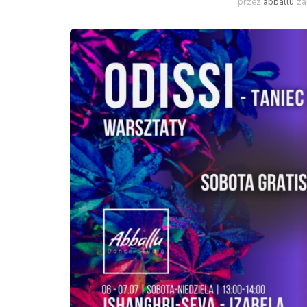
przez
abballu
za