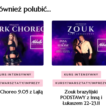
ównież polubić…
URS INTENSYWNY
KURS INTENSYWNY
/WARSZTATY/IMPREZY
KURSY/WARSZTATY/IMPREZ
Choreo 9.05 z Lajlą
Zouk brazylijski
PODSTAWY z Inną i
Łukaszem 22-23.11