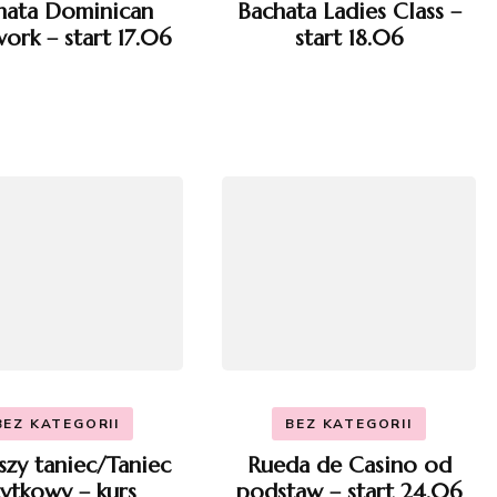
hata Dominican
Bachata Ladies Class –
ork – start 17.06
start 18.06
BEZ KATEGORII
BEZ KATEGORII
szy taniec/Taniec
Rueda de Casino od
ytkowy – kurs
podstaw – start 24.06