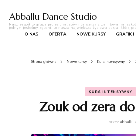
Abballu Dance Studio
Nasz zespół to grupa profesjonalistów i tancerzy z zamiłowania, szko
jednym jesteśmy zgodni: to nasza największa życiowa pasja, którą pr
O NAS
OFERTA
NOWE KURSY
GRAFIK I
Strona główna
Nowe kursy
Kurs intensywny
KURS INTENSYWNY
Zouk od zera do 
przez
abballu