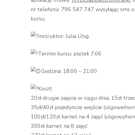
aplikację fitssey:
https://abballu.pl/grafik/
l
nr telefonu: 796 547 747 wysyłając sms o t
kursu.
Instruktor: Julia Utig
Termin kursu: piątek 7.06
Godzina: 18:00 – 21:00
Koszt:
20zł drugie zajęcia w ciągu dnia, 15zł trze
35zł/40zł pojedyncze wejście (ulgowe/nor
100zł/120zł karnet na 4 zajęć (ulgowy/no
200zł karnet na 8 zajęć