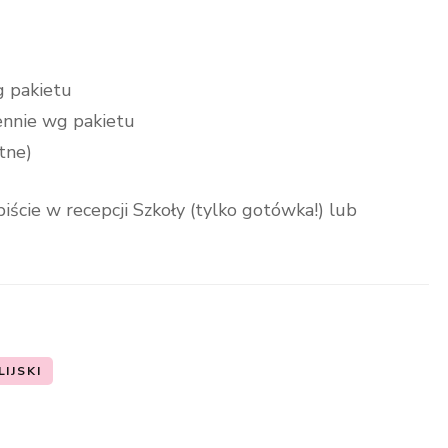
wg pakietu
iennie wg pakietu
tne)
iście w recepcji Szkoły (tylko gotówka!) lub
IJSKI