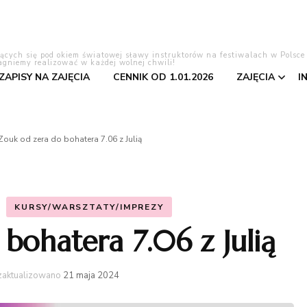
lących się pod okiem światowej sławy instruktorów na festiwalach w Polsce
agniemy realizować w każdej wolnej chwili!
 ZAPISY NA ZAJĘCIA
CENNIK OD 1.01.2026
ZAJĘCIA
I
Tango Ar
Zouk od zera do bohatera 7.06 z Julią
Bachata
Salsa
KURSY/WARSZTATY/IMPREZY
bohatera 7.06 z Julią
Pierwszy 
Kizomba
zaktualizowano
21 maja 2024
Taniec to