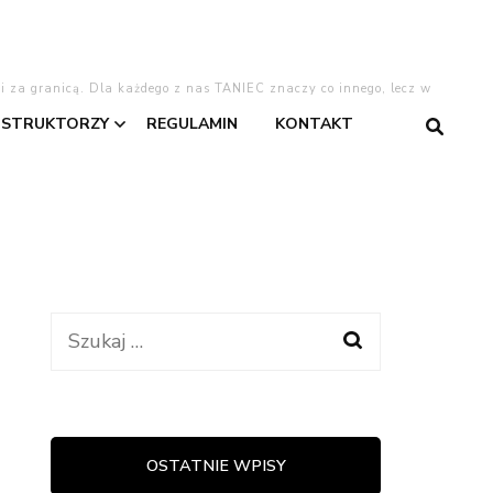
 i za granicą. Dla każdego z nas TANIEC znaczy co innego, lecz w
NSTRUKTORZY
REGULAMIN
KONTAKT
gentino
Asia
Dominika
Dominika W.
Szukaj:
taniec
Kasia
Lajla
OSTATNIE WPISY
warzyski
Oliwia