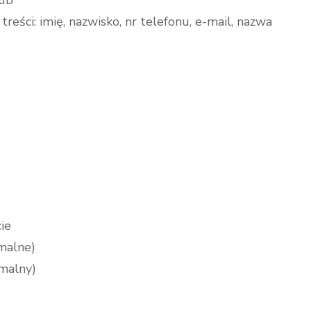
ub
reści: imię, nazwisko, nr telefonu, e-mail, nazwa
cie
malne)
rmalny)