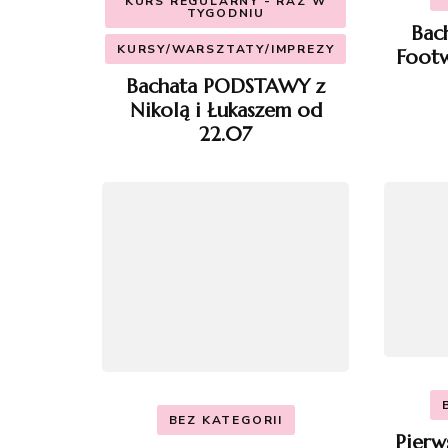
KURS REGULARNY - RAZ W
TYGODNIU
Bac
KURSY/WARSZTATY/IMPREZY
Footw
Bachata PODSTAWY z
Nikolą i Łukaszem od
22.07
BEZ KATEGORII
Pierw