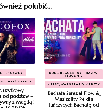
ównież polubić…
INTENSYWNY
KURS REGULARNY - RAZ W
TYGODNIU
SZTATY/IMPREZY
KURSY/WARSZTATY/IMPREZY
c użytkowy
Bachata Sensual Flow &
) od podstaw –
Musicality P4 dla
sywny z Magdą i
tańczycych Bachatę od
em 28-29.06