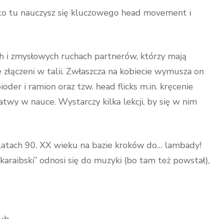
 to tu nauczysz się kluczowego head movement i
ych i zmysłowych ruchach partnerów, którzy mają
 złączeni w talii. Zwłaszcza na kobiecie wymusza on
oder i ramion oraz tzw. head flicks m.in. kręcenie
atwy w nauce. Wystarczy kilka lekcji, by się w nim
w latach 90. XX wieku na bazie kroków do… lambady!
araibski” odnosi się do muzyki (bo tam też powstał),