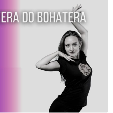
Latino
High heel