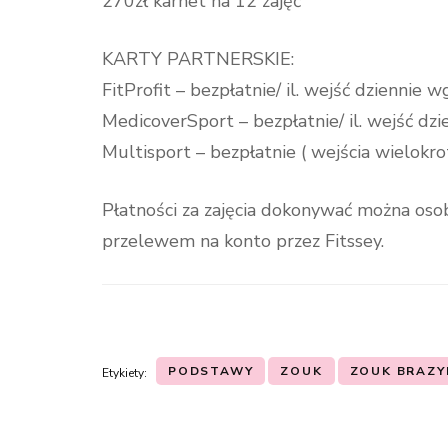
270zł karnet na 12 zajęć
KARTY PARTNERSKIE:
FitProfit – bezpłatnie/ il. wejść dziennie 
MedicoverSport – bezpłatnie/ il. wejść dz
Multisport – bezpłatnie ( wejścia wielokro
Płatności za zajęcia dokonywać można osob
przelewem na konto przez Fitssey.
PODSTAWY
ZOUK
ZOUK BRAZYL
Etykiety:
Nawigacja
wpisu