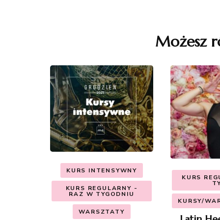
Nawigacja
wpisu
Możesz r
KURS INTENSYWNY
KURS REG
T
KURS REGULARNY -
RAZ W TYGODNIU
KURSY/WAR
WARSZTATY
Latin He