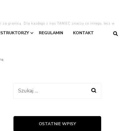
 i za granicą. Dla każdego z nas TANIEC znaczy co innego, lecz w
NSTRUKTORZY
REGULAMIN
KONTAKT
gentino
Asia
ną
Dominika
Dominika W.
Szukaj:
taniec
Kasia
Lajla
OSTATNIE WPISY
warzyski
Oliwia