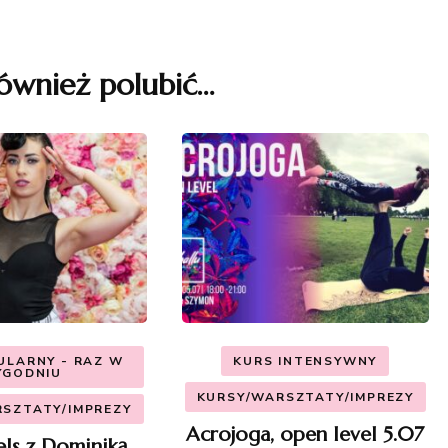
ównież polubić…
ULARNY - RAZ W
KURS INTENSYWNY
YGODNIU
KURSY/WARSZTATY/IMPREZY
SZTATY/IMPREZY
Acrojoga, open level 5.07
els z Dominiką