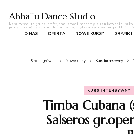
Abballu Dance Studio
Nasz zespół to grupa profesjonalistów i tancerzy z zamiłowania, szko
jednym jesteśmy zgodni: to nasza największa życiowa pasja, którą pr
O NAS
OFERTA
NOWE KURSY
GRAFIK I
Strona główna
Nowe kursy
Kurs intensywny
KURS INTENSYWNY
Timba Cubana (
Salseros gr.ope