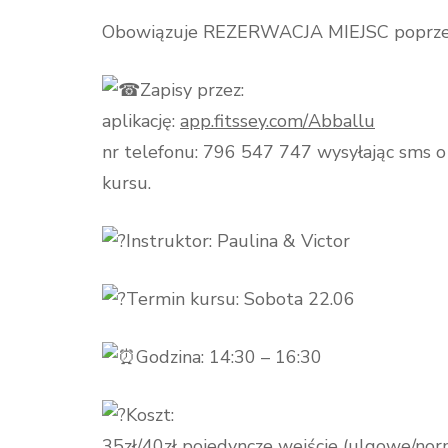
Obowiązuje REZERWACJA MIEJSC poprzez 
Zapisy przez:
aplikację:
app.fitssey.com/Abballu
nr telefonu: 796 547 747 wysyłając sms o t
kursu.
Instruktor: Paulina & Victor
Termin kursu: Sobota 22.06
Godzina: 14:30 – 16:30
Koszt:
35zł/40zł pojedyncze wejście (ulgowe/nor