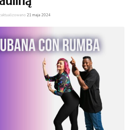
auliną
Latino
zaktualizowano
21 maja 2024
High heel