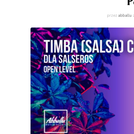
P
przez
abballu