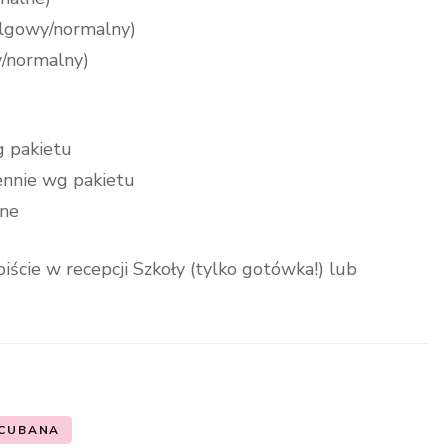
(ulgowy/normalny)
y/normalny)
wg pakietu
iennie wg pakietu
tne
iście w recepcji Szkoły (tylko gotówka!) lub
 CUBANA