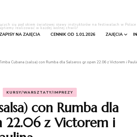
lących się pod okiem światowej sławy instruktorów na festiwalach w Polsce
agniemy realizować w każdej wolnej chwili!
 ZAPISY NA ZAJĘCIA
CENNIK OD 1.01.2026
ZAJĘCIA
I
Tango Ar
Timba Cubana (salsa) con Rumba dla Salseros gr.open 22.06 z Victorem i Pauli
Bachata
Salsa
KURSY/WARSZTATY/IMPREZY
salsa) con Rumba dla
Pierwszy 
n 22.06 z Victorem i
Kizomba
Taniec to