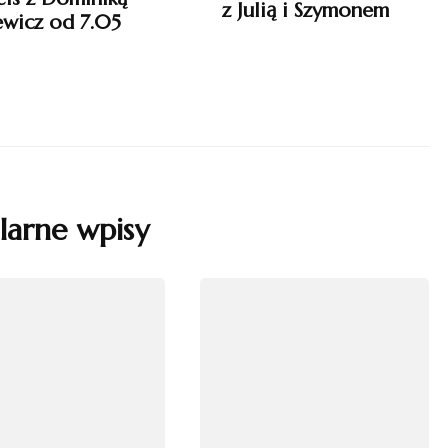
z Julią i Szymonem
ewicz od 7.05
larne wpisy