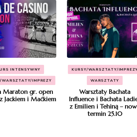
URS INTENSYWNY
KURSY/WARSZTATY/IMPREZ
/WARSZTATY/IMPREZY
WARSZTATY
 Maraton gr. open
Warsztaty Bachata
z Jackiem i Maćkiem
Influence i Bachata Ladi
z Emilien i Tehiną – now
termin 25.10