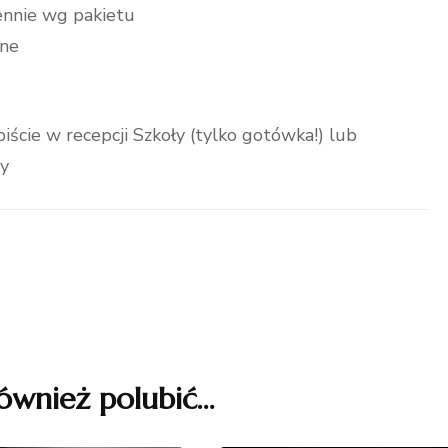
iennie wg pakietu
tne
iście w recepcji Szkoły (tylko gotówka!) lub
ey
ównież polubić…