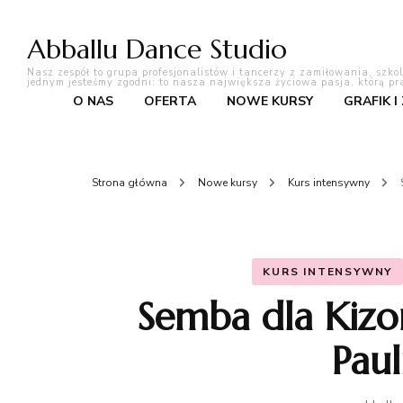
Abballu Dance Studio
Nasz zespół to grupa profesjonalistów i tancerzy z zamiłowania, szko
jednym jesteśmy zgodni: to nasza największa życiowa pasja, którą pr
O NAS
OFERTA
NOWE KURSY
GRAFIK I
Strona główna
Nowe kursy
Kurs intensywny
KURS INTENSYWNY
Semba dla Kizo
Paul