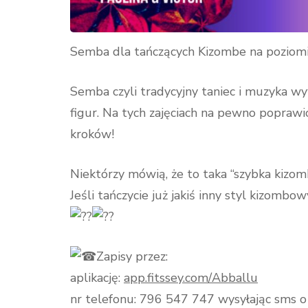
Semba dla tańczących Kizombe na pozi
Semba czyli tradycyjny taniec i muzyka w
figur. Na tych zajęciach na pewno poprawic
kroków!
Niektórzy mówią, że to taka “szybka kizom
Jeśli tańczycie już jakiś inny styl kizombo
Zapisy przez:
aplikację:
app.fitssey.com/Abballu
nr telefonu: 796 547 747 wysyłając sms o t