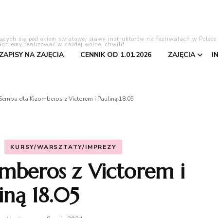
lących się pod okiem światowej sławy instruktorów na festiwalach w Polsce
agniemy realizować w każdej wolnej chwili!
 ZAPISY NA ZAJĘCIA
CENNIK OD 1.01.2026
ZAJĘCIA
I
Tango Ar
Semba dla Kizomberos z Victorem i Pauliną 18.05
Bachata
Salsa
KURSY/WARSZTATY/IMPREZY
mberos z Victorem i
Pierwszy 
iną 18.05
Kizomba
Taniec to