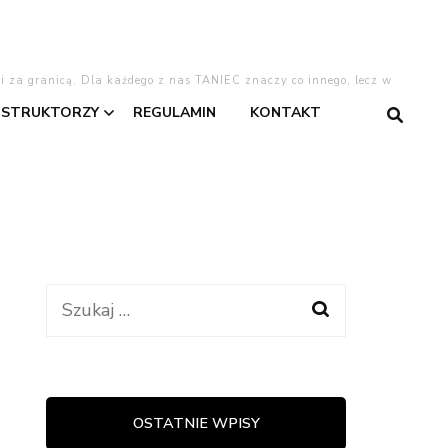
 i za granicą. Dla każdego z nas TANIEC znaczy co innego, lecz w
NSTRUKTORZY
REGULAMIN
KONTAKT
gentino
Asia
Dominika
Dominika W.
Szukaj:
taniec
Kasia
Lajla
OSTATNIE WPISY
warzyski
Oliwia