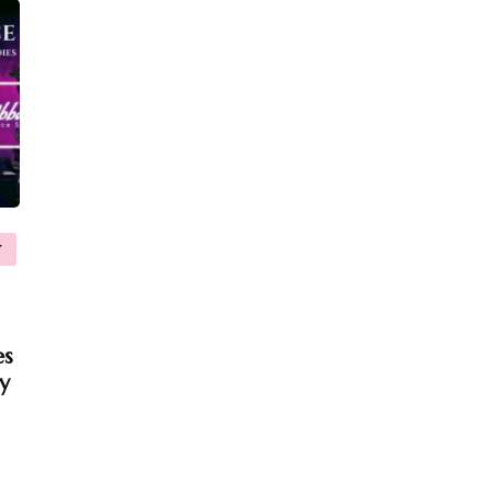
Y
es
y