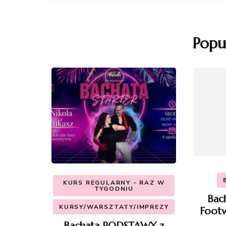
Popu
KURS REGULARNY - RAZ W
TYGODNIU
Bac
KURSY/WARSZTATY/IMPREZY
Footw
Bachata PODSTAWY z