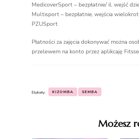
MedicoverSport – bezpłatnie/ il. wejść dz
Multisport – bezpłatnie, wejścia wielokro
PZUSport
Płatności za zajęcia dokonywać można osob
przelewem na konto przez aplikcaję Fitss
KIZOMBA
SEMBA
Etykiety:
Nawigacja
wpisu
Możesz r