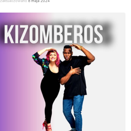
zaktualizowano
8 maja 2024
Latino
High heel