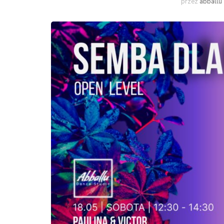
przez
abballu