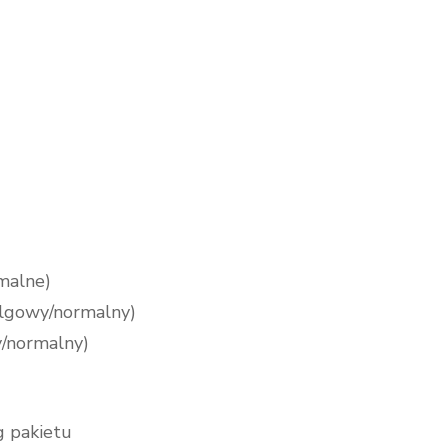
malne)
(ulgowy/normalny)
y/normalny)
wg pakietu