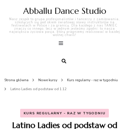
Abballu Dance Studio
Nasz zespół to grupa profesjonalistów i tancerzy z zamiłowania,
szkolących się pod okiem światowej sławy instruktorów na
festiwalach w Polsce i za granicą. Dla każdego z nas TANIEC
znaczy co innego, lecz w jednym jesteśmy zgodni: to nasza
największa życiowa pasja, którą pragniemy realizować w każdej
wolnej chwili!
Strona główna
Nowe kursy
Kurs regularny - raz w tygodniu
Latino Ladies od podstaw od 1.12
KURS REGULARNY - RAZ W TYGODNIU
Latino Ladies od podstaw od