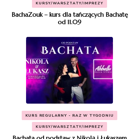
KURSY/WARSZTATY/IMPREZY
BachaZouk – kurs dla tańczących Bachatę
od 11.09
KURS REGULARNY - RAZ W TYGODNIU
KURSY/WARSZTATY/IMPREZY
Bachata od podstaw z Nikolą i Łukaszem