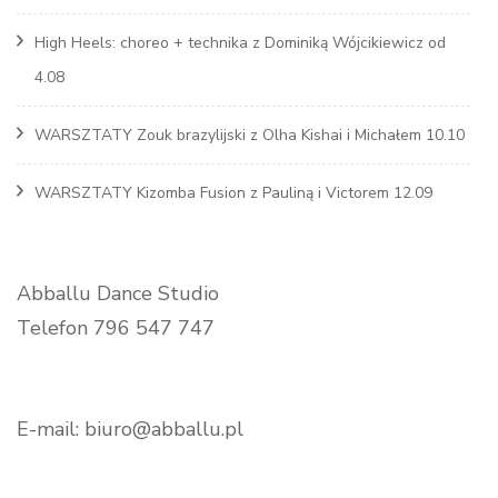
High Heels: choreo + technika z Dominiką Wójcikiewicz od
4.08
WARSZTATY Zouk brazylijski z Olha Kishai i Michałem 10.10
WARSZTATY Kizomba Fusion z Pauliną i Victorem 12.09
Abballu Dance Studio
Telefon 796 547 747
E-mail: biuro@abballu.pl