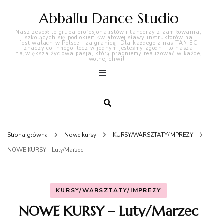
Abballu Dance Studio
Nasz zespół to grupa profesjonalistów i tancerzy z zamiłowania,
szkolących się pod okiem światowej sławy instruktorów na
festiwalach w Polsce i za granicą. Dla każdego z nas TANIEC
znaczy co innego, lecz w jednym jesteśmy zgodni: to nasza
największa życiowa pasja, którą pragniemy realizować w każdej
wolnej chwili!
Strona główna
Nowe kursy
KURSY/WARSZTATY/IMPREZY
NOWE KURSY – Luty/Marzec
KURSY/WARSZTATY/IMPREZY
NOWE KURSY – Luty/Marzec