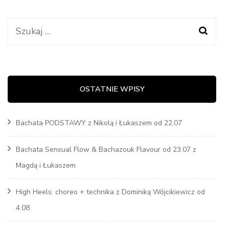
Szukaj:
OSTATNIE WPISY
Bachata PODSTAWY z Nikolą i Łukaszem od 22.07
Bachata Sensual Flow & Bachazouk Flavour od 23.07 z
Magdą i Łukaszem
High Heels: choreo + technika z Dominiką Wójcikiewicz od
4.08