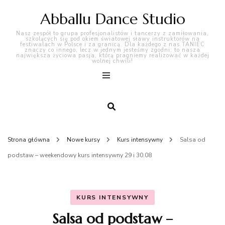
Abballu Dance Studio
Nasz zespół to grupa profesjonalistów i tancerzy z zamiłowania,
szkolących się pod okiem światowej sławy instruktorów na
festiwalach w Polsce i za granicą. Dla każdego z nas TANIEC
znaczy co innego, lecz w jednym jesteśmy zgodni: to nasza
największa życiowa pasja, którą pragniemy realizować w każdej
wolnej chwili!
Strona główna
Nowe kursy
Kurs intensywny
Salsa od
podstaw – weekendowy kurs intensywny 29 i 30.08
KURS INTENSYWNY
Salsa od podstaw –