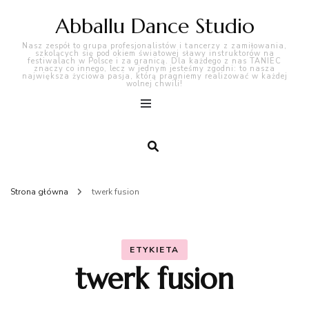
Abballu Dance Studio
Nasz zespół to grupa profesjonalistów i tancerzy z zamiłowania,
szkolących się pod okiem światowej sławy instruktorów na
festiwalach w Polsce i za granicą. Dla każdego z nas TANIEC
znaczy co innego, lecz w jednym jesteśmy zgodni: to nasza
największa życiowa pasja, którą pragniemy realizować w każdej
wolnej chwili!
Strona główna
twerk fusion
ETYKIETA
twerk fusion