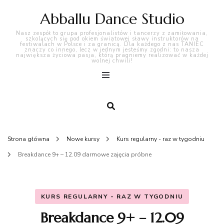
Abballu Dance Studio
Nasz zespół to grupa profesjonalistów i tancerzy z zamiłowania,
szkolących się pod okiem światowej sławy instruktorów na
festiwalach w Polsce i za granicą. Dla każdego z nas TANIEC
znaczy co innego, lecz w jednym jesteśmy zgodni: to nasza
największa życiowa pasja, którą pragniemy realizować w każdej
wolnej chwili!
Strona główna
Nowe kursy
Kurs regularny - raz w tygodniu
Breakdance 9+ – 12.09 darmowe zajęcia próbne
KURS REGULARNY - RAZ W TYGODNIU
Breakdance 9+ – 12.09