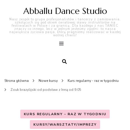
Abballu Dance Studio
Nasz zespół to grupa profesjonalistów i tancerzy z zamiłowania,
szkolących się pod okiem światowej sławy instruktorów na
festiwalach w Polsce i za granicą. Dla każdego z nas TANIEC
znaczy co innego, lecz w jednym jesteśmy zgodni: to nasza
największa życiowa pasja, którą pragniemy realizować w każdej
wolnej chwili!
Strona główna
Nowe kursy
Kurs regularny - raz w tygodniu
Zouk brazylijski od podstaw z Inną od 9.05
KURS REGULARNY - RAZ W TYGODNIU
KURSY/WARSZTATY/IMPREZY