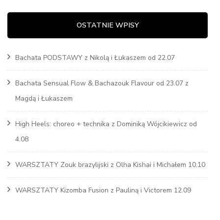
OSTATNIE WPISY
Bachata PODSTAWY z Nikolą i Łukaszem od 22.07
Bachata Sensual Flow & Bachazouk Flavour od 23.07 z
Magdą i Łukaszem
High Heels: choreo + technika z Dominiką Wójcikiewicz od
4.08
WARSZTATY Zouk brazylijski z Olha Kishai i Michałem 10.10
WARSZTATY Kizomba Fusion z Pauliną i Victorem 12.09