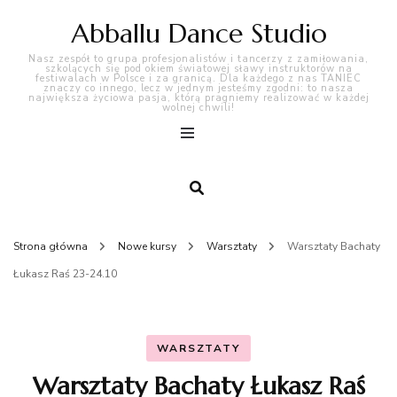
Abballu Dance Studio
Nasz zespół to grupa profesjonalistów i tancerzy z zamiłowania,
szkolących się pod okiem światowej sławy instruktorów na
festiwalach w Polsce i za granicą. Dla każdego z nas TANIEC
znaczy co innego, lecz w jednym jesteśmy zgodni: to nasza
największa życiowa pasja, którą pragniemy realizować w każdej
wolnej chwili!
Strona główna
Nowe kursy
Warsztaty
Warsztaty Bachaty
Łukasz Raś 23-24.10
WARSZTATY
Warsztaty Bachaty Łukasz Raś