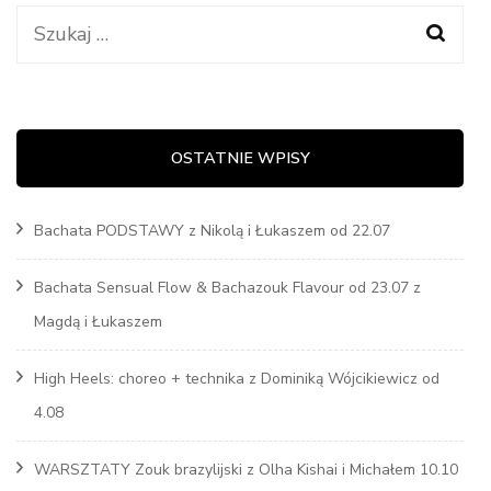
Szukaj:
OSTATNIE WPISY
Bachata PODSTAWY z Nikolą i Łukaszem od 22.07
Bachata Sensual Flow & Bachazouk Flavour od 23.07 z
Magdą i Łukaszem
High Heels: choreo + technika z Dominiką Wójcikiewicz od
4.08
WARSZTATY Zouk brazylijski z Olha Kishai i Michałem 10.10