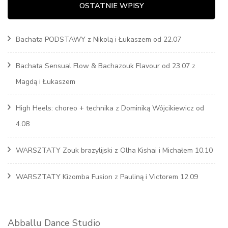
OSTATNIE WPISY
Bachata PODSTAWY z Nikolą i Łukaszem od 22.07
Bachata Sensual Flow & Bachazouk Flavour od 23.07 z
Magdą i Łukaszem
High Heels: choreo + technika z Dominiką Wójcikiewicz od
4.08
WARSZTATY Zouk brazylijski z Olha Kishai i Michałem 10.10
WARSZTATY Kizomba Fusion z Pauliną i Victorem 12.09
Abballu Dance Studio