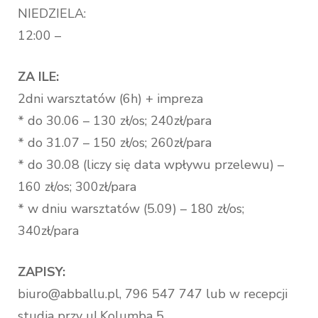
NIEDZIELA:
12:00 –
ZA ILE:
2dni warsztatów (6h) + impreza
* do 30.06 – 130 zł/os; 240zł/para
* do 31.07 – 150 zł/os; 260zł/para
* do 30.08 (liczy się data wpływu przelewu) –
160 zł/os; 300zł/para
* w dniu warsztatów (5.09) – 180 zł/os;
340zł/para
ZAPISY:
biuro@abballu.pl, 796 547 747 lub w recepcji
studia przy ul.Kolumba 5