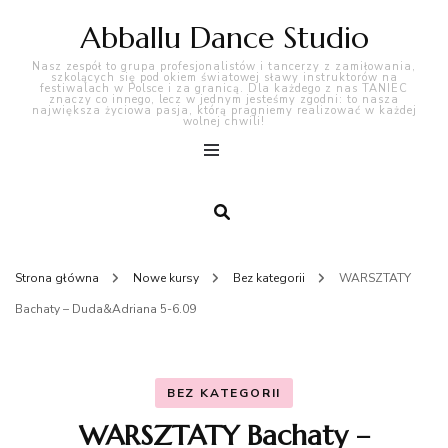
Abballu Dance Studio
Nasz zespół to grupa profesjonalistów i tancerzy z zamiłowania,
szkolących się pod okiem światowej sławy instruktorów na
festiwalach w Polsce i za granicą. Dla każdego z nas TANIEC
znaczy co innego, lecz w jednym jesteśmy zgodni: to nasza
największa życiowa pasja, którą pragniemy realizować w każdej
wolnej chwili!
Strona główna
Nowe kursy
Bez kategorii
WARSZTATY
Bachaty – Duda&Adriana 5-6.09
BEZ KATEGORII
WARSZTATY Bachaty –