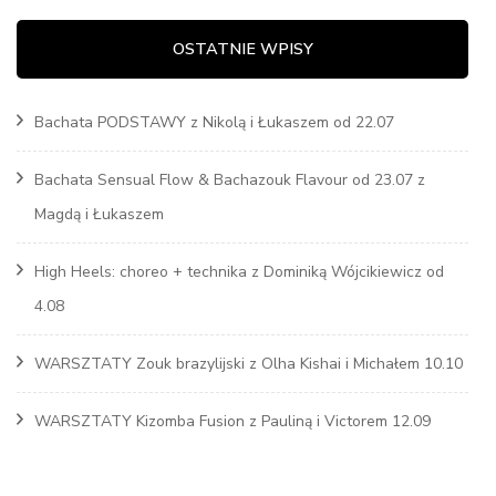
OSTATNIE WPISY
Bachata PODSTAWY z Nikolą i Łukaszem od 22.07
Bachata Sensual Flow & Bachazouk Flavour od 23.07 z
Magdą i Łukaszem
High Heels: choreo + technika z Dominiką Wójcikiewicz od
4.08
WARSZTATY Zouk brazylijski z Olha Kishai i Michałem 10.10
WARSZTATY Kizomba Fusion z Pauliną i Victorem 12.09