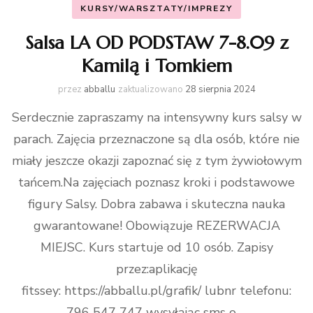
KURSY/WARSZTATY/IMPREZY
Salsa LA OD PODSTAW 7-8.09 z
Kamilą i Tomkiem
przez
abballu
zaktualizowano
28 sierpnia 2024
Serdecznie zapraszamy na intensywny kurs salsy w
parach. Zajęcia przeznaczone są dla osób, które nie
miały jeszcze okazji zapoznać się z tym żywiołowym
tańcem.Na zajęciach poznasz kroki i podstawowe
figury Salsy. Dobra zabawa i skuteczna nauka
gwarantowane! Obowiązuje REZERWACJA
MIEJSC. Kurs startuje od 10 osób. Zapisy
przez:aplikację
fitssey: https://abballu.pl/grafik/ lubnr telefonu:
796 547 747 wysyłając sms o …