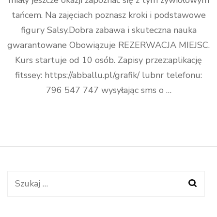
miały jeszcze okazji zapoznać się z tym żywiołowym
tańcem. Na zajęciach poznasz kroki i podstawowe
figury Salsy.Dobra zabawa i skuteczna nauka
gwarantowane Obowiązuje REZERWACJA MIEJSC.
Kurs startuje od 10 osób. Zapisy przez:aplikację
fitssey: https://abballu.pl/grafik/ lubnr telefonu:
796 547 747 wysyłając sms o …
Szukaj: