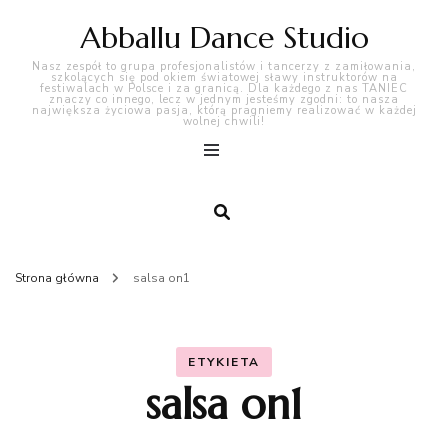
Abballu Dance Studio
Nasz zespół to grupa profesjonalistów i tancerzy z zamiłowania,
szkolących się pod okiem światowej sławy instruktorów na
festiwalach w Polsce i za granicą. Dla każdego z nas TANIEC
znaczy co innego, lecz w jednym jesteśmy zgodni: to nasza
największa życiowa pasja, którą pragniemy realizować w każdej
wolnej chwili!
Strona główna
salsa on1
ETYKIETA
salsa on1